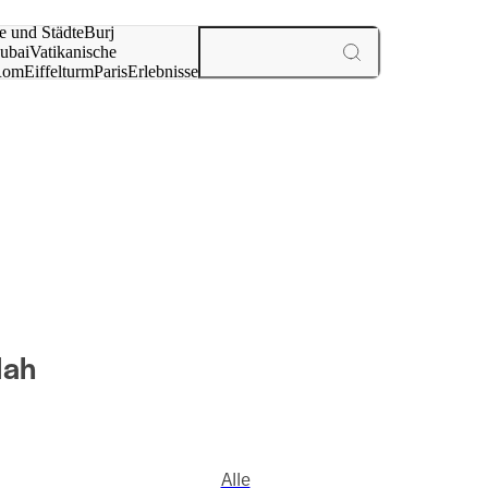
e und Städte
Burj
ubai
Vatikanische
Rom
Eiffelturm
Paris
Erlebnisse
te
dah
Alle