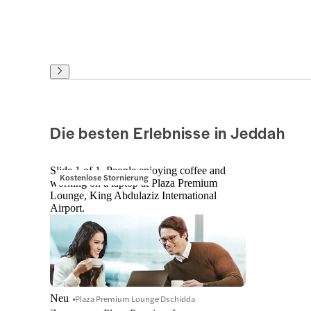
Die besten Erlebnisse in Jeddah
Slide 1 of 1, People enjoying coffee and
Kostenlose Stornierung
working on a laptop at Plaza Premium
Lounge, King Abdulaziz International
Airport.
Neu
Plaza Premium Lounge Dschidda