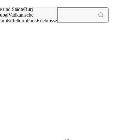
e und Städte
Burj
ubai
Vatikanische
Rom
Eiffelturm
Paris
Erlebnisse
te