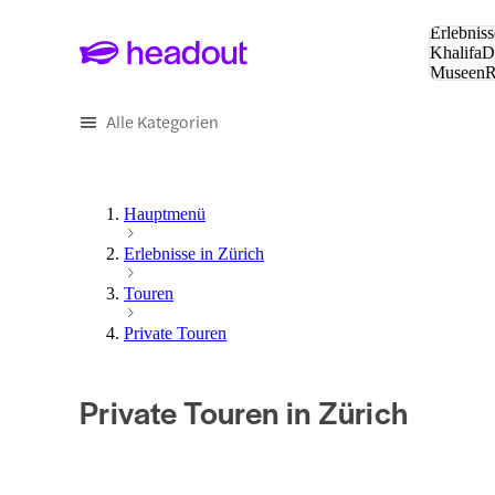
Suche:
Erlebniss
Khalifa
D
Museen
und Städ
Alle Kategorien
Hauptmenü
Erlebnisse in Zürich
Touren
Private Touren
Private Touren in Zürich