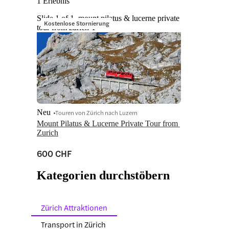
1 Erlebnis
Slide 1 of 1, mount pilatus & lucerne private
Kostenlose Stornierung
tour from zurich-1
Neu
Touren von Zürich nach Luzern
Mount Pilatus & Lucerne Private Tour from 
Zurich
600 CHF
Kategorien durchstöbern
Zürich Attraktionen
Transport in Zürich