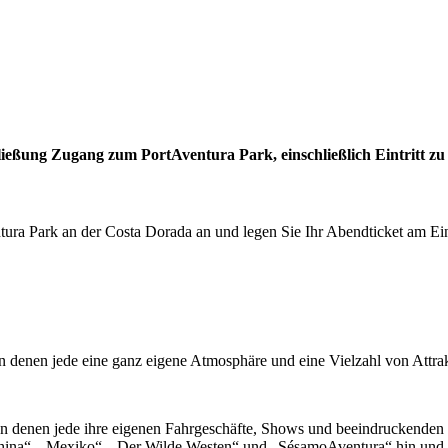
ließung Zugang zum PortAventura Park, einschließlich Eintritt z
 Park an der Costa Dorada an und legen Sie Ihr Abendticket am Eing
n denen jede eine ganz eigene Atmosphäre und eine Vielzahl von Attrakt
 denen jede ihre eigenen Fahrgeschäfte, Shows und beeindruckenden 
China“, „Mexiko“, „Der Wilde Westen“ und „SésamoAventura“ hin und 