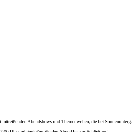
t mitreißenden Abendshows und Themenwelten, die bei Sonnenunter
7:00 Uhr und genießen Sie den Abend bis zur Schließung.