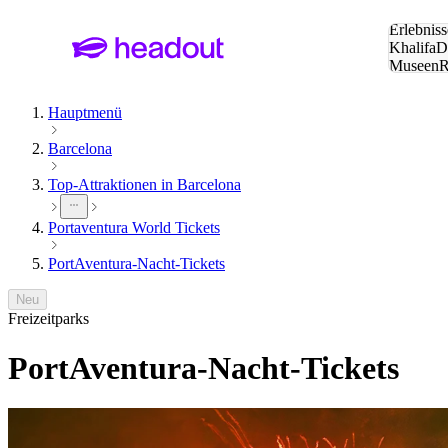
Suche:
Erlebniss
Khalifa
D
Museen
und Städ
Hauptmenü
Barcelona
Top-Attraktionen in Barcelona
Portaventura World Tickets
PortAventura-Nacht-Tickets
Neu
Freizeitparks
PortAventura-Nacht-Tickets