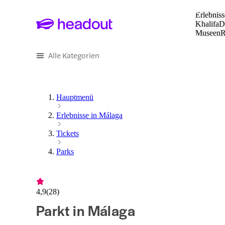
Suche:
Erlebniss
Khalifa
D
Museen
und Städ
Alle Kategorien
Hauptmenü
Erlebnisse in Málaga
Tickets
Parks
4,9
(
28
)
Parkt in Málaga