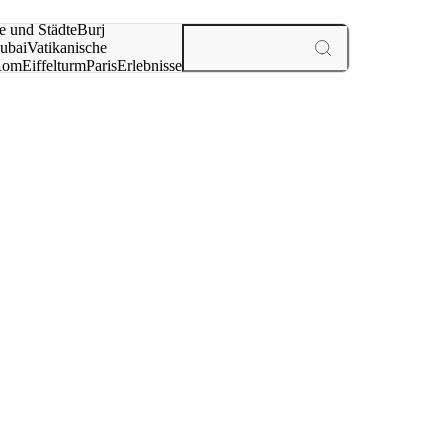
e und Städte
Burj
ubai
Vatikanische
Rom
Eiffelturm
Paris
Erlebnisse
te