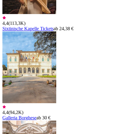
4,4
(
113,3K
)
Sixtinische Kapelle Tickets
ab 24,38 €
4,4
(
94,2K
)
Galleria Borghese
ab 30 €