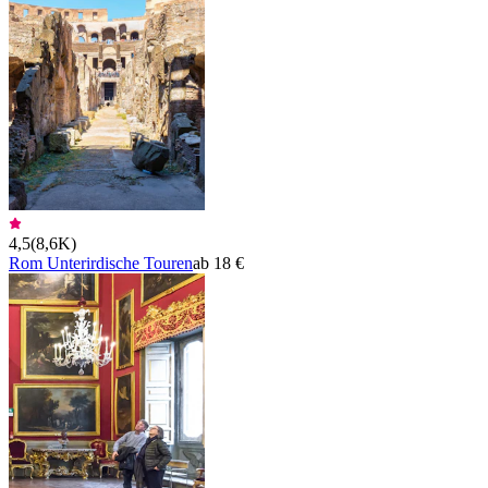
4,5
(
8,6K
)
Rom Unterirdische Touren
ab 18 €