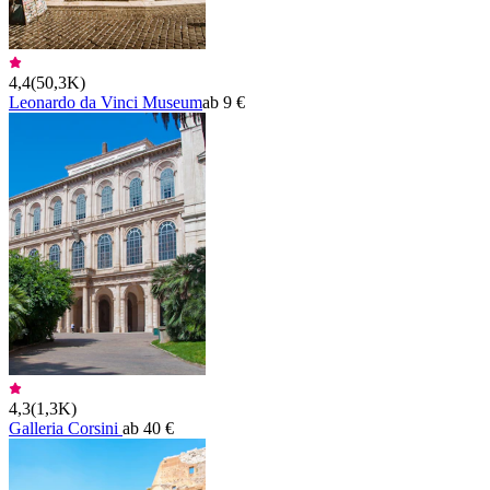
4,4
(
50,3K
)
Leonardo da Vinci Museum
ab 9 €
4,3
(
1,3K
)
Galleria Corsini
ab 40 €