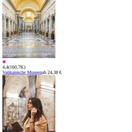
4,4
(
160,7K
)
Vatikanische Museen
ab 24,38 €