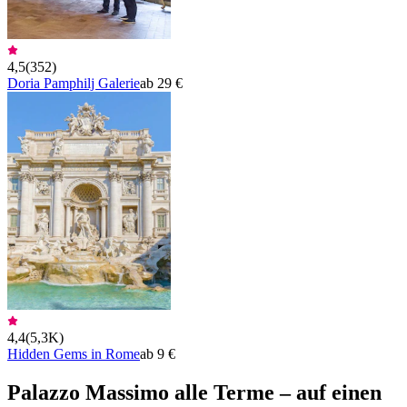
4,5
(
352
)
Doria Pamphilj Galerie
ab 29 €
4,4
(
5,3K
)
Hidden Gems in Rome
ab 9 €
Palazzo Massimo alle Terme – auf einen