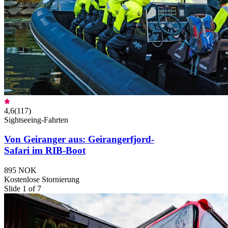
4,6
(
117
)
Sightseeing-Fahrten
Von Geiranger aus: Geirangerfjord-
Safari im RIB-Boot
895 NOK
Kostenlose Stornierung
Slide 1 of 7