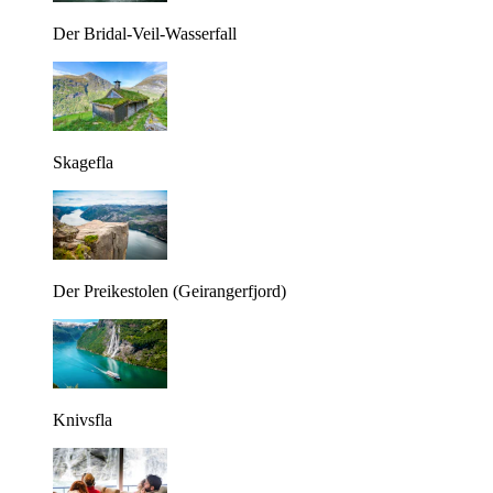
Der Bridal-Veil-Wasserfall
Skagefla
Der Preikestolen (Geirangerfjord)
Knivsfla