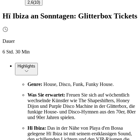
2,6
(
10
)
Hï Ibiza an Sonntagen: Glitterbox Tickets
Dauer
6 Std. 30 Min
Highlights
Genre:
House, Disco, Funk, Funky House.
Was Sie erwartet:
Freuen Sie sich auf wöchentlich
wechselnde Künstler wie The Shapeshifters, Honey
Dijon und Purple Disco Machine in der Glitterbox, die
funkige House- und Disco-Hymnen aus den 70er, 80er
und 90er Jahren spielen.
Hï Ibiza:
Das in der Nähe von Playa d'en Bossa
gelegene Hï Ibiza ist mit seinem erstklassigen Sound,
den schillernden Lichtern und den VIP-Räumen die