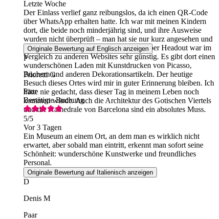
Letzte Woche
Der Einlass verlief ganz reibungslos, da ich einen QR-Code
über WhatsApp erhalten hatte. Ich war mit meinen Kindern
dort, die beide noch minderjährig sind, und ihre Ausweise
wurden nicht überprüft – man hat sie nur kurz angesehen und
uns dann hereingelassen. Die Buchung über Headout war im
Originale Bewertung auf Englisch anzeigen
Vergleich zu anderen Websites sehr günstig. Es gibt dort einen
P
wunderschönen Laden mit Kunstdrucken von Picasso,
Büchern und anderen Dekorationsartikeln. Der heutige
Prioretti G
Besuch dieses Ortes wird mir in guter Erinnerung bleiben. Ich
Paar
hätte nie gedacht, dass dieser Tag in meinem Leben noch
Bestätigte Buchung
kommen würde. Auch die Architektur des Gotischen Viertels
und die Kathedrale von Barcelona sind ein absolutes Muss.
5
/5
Vor 3 Tagen
Ein Museum an einem Ort, an dem man es wirklich nicht
erwartet, aber sobald man eintritt, erkennt man sofort seine
Schönheit: wunderschöne Kunstwerke und freundliches
Personal.
Originale Bewertung auf Italienisch anzeigen
D
Denis M
Paar