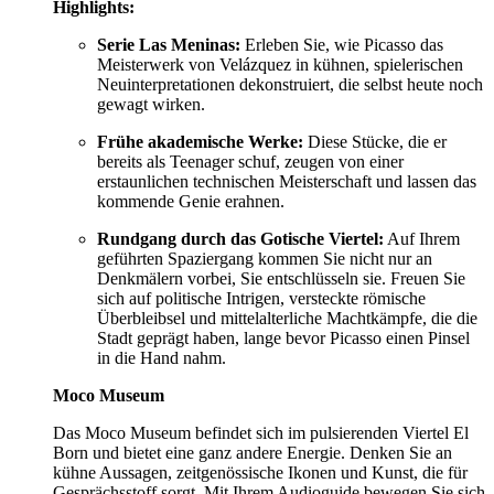
Highlights:
Serie Las Meninas:
Erleben Sie, wie Picasso das
Meisterwerk von Velázquez in kühnen, spielerischen
Neuinterpretationen dekonstruiert, die selbst heute noch
gewagt wirken.
Frühe akademische Werke:
Diese Stücke, die er
bereits als Teenager schuf, zeugen von einer
erstaunlichen technischen Meisterschaft und lassen das
kommende Genie erahnen.
Rundgang durch das Gotische Viertel:
Auf Ihrem
geführten Spaziergang kommen Sie nicht nur an
Denkmälern vorbei, Sie entschlüsseln sie. Freuen Sie
sich auf politische Intrigen, versteckte römische
Überbleibsel und mittelalterliche Machtkämpfe, die die
Stadt geprägt haben, lange bevor Picasso einen Pinsel
in die Hand nahm.
Moco Museum
Das Moco Museum befindet sich im pulsierenden Viertel El
Born und bietet eine ganz andere Energie. Denken Sie an
kühne Aussagen, zeitgenössische Ikonen und Kunst, die für
Gesprächsstoff sorgt. Mit Ihrem Audioguide bewegen Sie sich