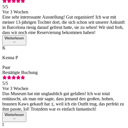
5
/5
Vor 3 Wochen
Eine sehr interessante Ausstellung! Gut organisiert! Ich war mit
meiner 13-jährigen Tochter dort, die sich schon seit unserer Ankunft
in Barcelona riesig darauf gefreut hatte, sie zu sehen! Wir sind froh,
dass wir noch eine Reservierung bekommen haben!
Weiterlesen
K
Kenna P
Paar
Bestätigte Buchung
5
/5
Vor 3 Wochen
Das Museum hat mir unglaublich gut gefallen! Ich war total
enttäuscht, als man mir sagte, dass jemand den großen, hohen,
braunen Kaws gekauft hat :(, weil ich ein Outfit trug, das perfekt zu
ihm passte, lol! Trotzdem war es einfach fantastisch!
Weiterlesen
I