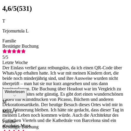
4,6
/5
(
531
)
T
Tejomurtula L
Familie
Bestätigte Buchung
5
/5
Letzte Woche
Der Einlass verlief ganz reibungslos, da ich einen QR-Code über
WhatsApp erhalten hatte. Ich war mit meinen Kindern dort, die
beide noch minderjährig sind, und ihre Ausweise wurden nicht
überprüft – man hat sie nur kurz angesehen und uns dann
hereingelassen. Die Buchung über Headout war im Vergleich zu
Weiterlesen
anderen Websites sehr günstig. Es gibt dort einen wunderschönen
Laden mit Kunstdrucken von Picasso, Büchern und anderen
M
Dekorationsartikeln. Der heutige Besuch dieses Ortes wird mir in
guter Erinnerung bleiben. Ich hätte nie gedacht, dass dieser Tag in
Maria T
meinem Leben noch kommen würde. Auch die Architektur des
Gotischen Viertels und die Kathedrale von Barcelona sind ein
Familie
absolutes Muss.
Bestätigte Buchung