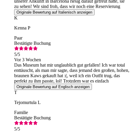
unserer Ankunft in Barcelona riesig darauf gefreut hatte, sie
zu sehen! Wir sind froh, dass wir noch eine Reservierung
bekommen haben!
Originale Bewertung auf Italienisch anzeigen
K
Kenna P
Paar
Bestätigte Buchung
5
/5
Vor 3 Wochen
Das Museum hat mir unglaublich gut gefallen! Ich war total
enttäuscht, als man mir sagte, dass jemand den großen, hohen,
braunen Kaws gekauft hat :(, weil ich ein Outfit trug, das
perfekt zu ihm passte, lol! Trotzdem war es einfach
fantastisch!
Originale Bewertung auf Englisch anzeigen
T
Tejomurtula L
Familie
Bestätigte Buchung
5
/5