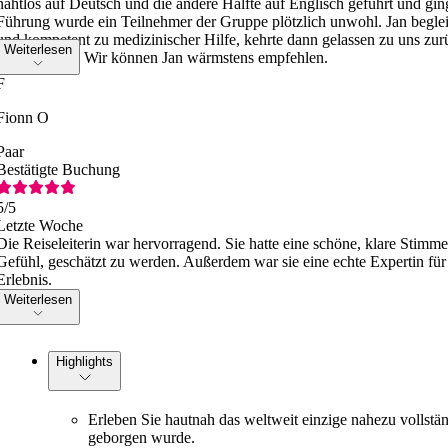
nahtlos auf Deutsch und die andere Hälfte auf Englisch geführt und gin
Führung wurde ein Teilnehmer der Gruppe plötzlich unwohl. Jan begleit
und kompetent zu medizinischer Hilfe, kehrte dann gelassen zu uns zu
Weiterlesen
professionell. Wir können Jan wärmstens empfehlen.
F
Fionn O
Paar
Bestätigte Buchung
5
/5
Letzte Woche
Die Reiseleiterin war hervorragend. Sie hatte eine schöne, klare Stim
Gefühl, geschätzt zu werden. Außerdem war sie eine echte Expertin für 
Erlebnis.
Weiterlesen
Highlights
Erleben Sie hautnah das weltweit einzige nahezu vollstän
geborgen wurde.