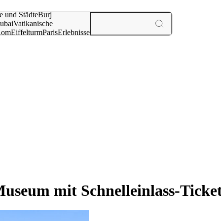
e und Städte
Burj
ubai
Vatikanische
Rom
Eiffelturm
Paris
Erlebnisse
te
useum mit Schnelleinlass-Ticke