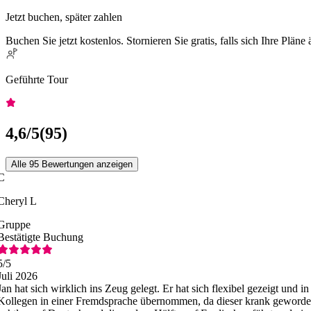
Jetzt buchen, später zahlen
Buchen Sie jetzt kostenlos. Stornieren Sie gratis, falls sich Ihre Pläne
Geführte Tour
4,6
/5
(
95
)
Alle 95 Bewertungen anzeigen
C
Cheryl L
Gruppe
Bestätigte Buchung
5
/5
Juli 2026
Jan hat sich wirklich ins Zeug gelegt. Er hat sich flexibel gezeigt und i
Kollegen in einer Fremdsprache übernommen, da dieser krank geworden