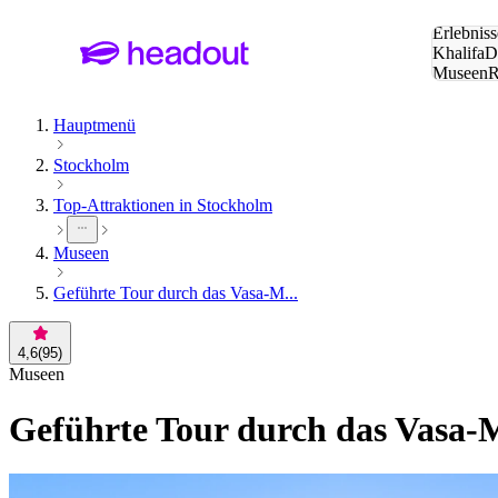
Suche:
Erlebniss
Khalifa
D
Museen
und Städ
Hauptmenü
Stockholm
Top-Attraktionen in Stockholm
Museen
Geführte Tour durch das Vasa-M...
4,6
(
95
)
Museen
Geführte Tour durch das Vasa-M