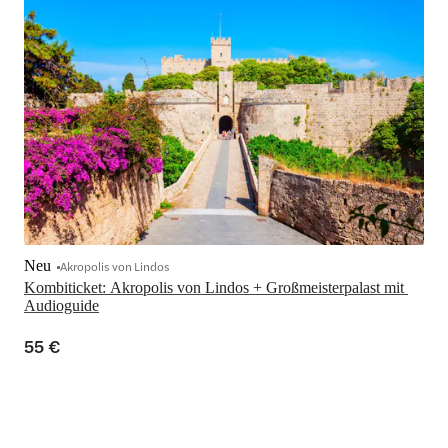
Neu
Akropolis von Lindos
Kombiticket: Akropolis von Lindos + Großmeisterpalast mit 
Audioguide
55 €