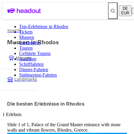
DE
EUR
Top-Erlebnisse in Rhodos
TICKETS
Tickets
Museen
Museen in Rhodos
Landmarks
Touren
Geführte Touren
Museen
Ausflüge
Schifffahrten
Dinner-Fahrten
Sightseeing-Fahrten
Landmarks
Die besten Erlebnisse in Rhodos
1 Erlebnis
Slide 1 of 1, Palace of the Grand Master entrance with stone
walls and vibrant flowers, Rhodes, Greece.