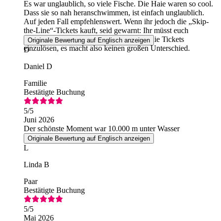
Es war unglaublich, so viele Fische. Die Haie waren so cool.
Dass sie so nah heranschwimmen, ist einfach unglaublich.
Auf jeden Fall empfehlenswert. Wenn ihr jedoch die „Skip-
the-Line“-Tickets kauft, seid gewarnt: Ihr müsst euch
trotzdem an der Rezeption anstellen, um die Tickets
Originale Bewertung auf Englisch anzeigen
einzulösen, es macht also keinen großen Unterschied.
D
Daniel D
Familie
Bestätigte Buchung
5
/5
Juni 2026
Der schönste Moment war 10.000 m unter Wasser
Originale Bewertung auf Englisch anzeigen
L
Linda B
Paar
Bestätigte Buchung
5
/5
Mai 2026