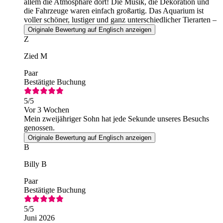
allem die Atmosphäre dort! Die Musik, die Dekoration und
die Fahrzeuge waren einfach großartig. Das Aquarium ist
voller schöner, lustiger und ganz unterschiedlicher Tierarten –
ein tolles Erlebnis!
Originale Bewertung auf Englisch anzeigen
Z
Zied M
Paar
Bestätigte Buchung
5
/5
Vor 3 Wochen
Mein zweijähriger Sohn hat jede Sekunde unseres Besuchs
genossen.
Originale Bewertung auf Englisch anzeigen
B
Billy B
Paar
Bestätigte Buchung
5
/5
Juni 2026