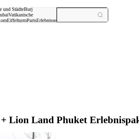
e und Städte
Burj
ubai
Vatikanische
Rom
Eiffelturm
Paris
Erlebnisse
te
+ Lion Land Phuket Erlebnispa