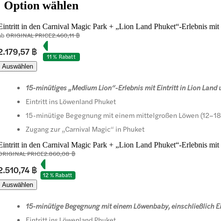
Option wählen
Eintritt in den Carnival Magic Park + „Lion Land Phuket“-Erlebnis mi
ab
ORIGINAL PRICE
2.460,11 ฿
2.179,57 ฿
11 % Rabatt
Auswählen
15-minütiges „Medium Lion“-Erlebnis mit Eintritt in Lion Land
Eintritt ins Löwenland Phuket
15-minütige Begegnung mit einem mittelgroßen Löwen (12–1
Zugang zur „Carnival Magic“ in Phuket
Eintritt in den Carnival Magic Park + „Lion Land Phuket“-Erlebnis m
ORIGINAL PRICE
2.860,08 ฿
2.510,74 ฿
12 % Rabatt
Auswählen
15-minütige Begegnung mit einem Löwenbaby, einschließlich Ein
Eintritt ins Löwenland Phuket