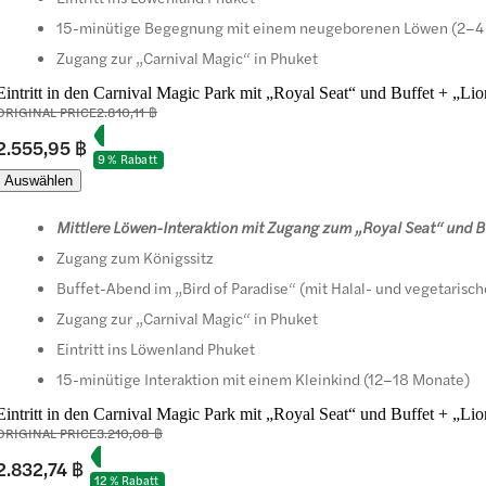
15-minütige Begegnung mit einem neugeborenen Löwen (2–4
Zugang zur „Carnival Magic“ in Phuket
Eintritt in den Carnival Magic Park mit „Royal Seat“ und Buffet + „L
ORIGINAL PRICE
2.810,11 ฿
2.555,95 ฿
9 % Rabatt
Auswählen
Mittlere Löwen-Interaktion mit Zugang zum „Royal Seat“ und Bu
Zugang zum Königssitz
Buffet-Abend im „Bird of Paradise“ (mit Halal- und vegetarisc
Zugang zur „Carnival Magic“ in Phuket
Eintritt ins Löwenland Phuket
15-minütige Interaktion mit einem Kleinkind (12–18 Monate)
Eintritt in den Carnival Magic Park mit „Royal Seat“ und Buffet + „
ORIGINAL PRICE
3.210,08 ฿
2.832,74 ฿
12 % Rabatt