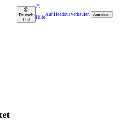
Auf Headout verkaufen
Anmelden
Deutsch
Hilfe
THB
ket