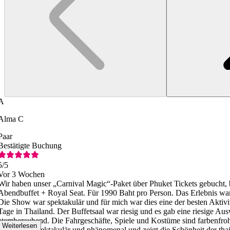
A
Alma C
Paar
Bestätigte Buchung
5
/5
Vor 3 Wochen
Wir haben unser „Carnival Magic“-Paket über Phuket Tickets gebucht, b
Abendbuffet + Royal Seat. Für 1990 Baht pro Person. Das Erlebnis war
Die Show war spektakulär und für mich war dies eine der besten Aktivi
Tage in Thailand. Der Buffetsaal war riesig und es gab eine riesige Aus
atemberaubend. Die Fahrgeschäfte, Spiele und Kostüme sind farbenfroh
Weiterlesen
Show war spektakulär und phänomenal und zeigt die Schönheit der th