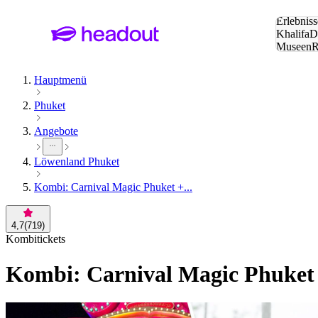
Suche:
Erlebniss
Khalifa
D
Museen
und Städ
Hauptmenü
Phuket
Angebote
Löwenland Phuket
Kombi: Carnival Magic Phuket +...
4,7
(
719
)
Kombitickets
Kombi: Carnival Magic Phuket 