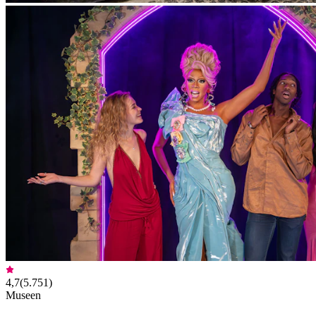
4,7
(
5.751
)
Museen