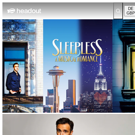
DE
GBP