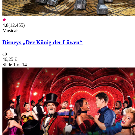
4,8
(
12.455
)
Musicals
Disneys „Der König der Löwen“
ab
46,25 £
Slide 1 of 14