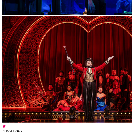
4,9
(
4.906
)