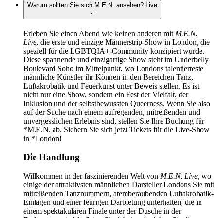
Warum sollten Sie sich M.E.N. ansehen? Live
Erleben Sie einen Abend wie keinen anderen mit
M.E.N.
Live
, die erste und einzige Männerstrip-Show in London, die
speziell für die LGBTQIA+-Community konzipiert wurde.
Diese spannende und einzigartige Show steht im Underbelly
Boulevard Soho im Mittelpunkt, wo Londons talentierteste
männliche Künstler ihr Können in den Bereichen Tanz,
Luftakrobatik und Feuerkunst unter Beweis stellen. Es ist
nicht nur eine Show, sondern ein Fest der Vielfalt, der
Inklusion und der selbstbewussten Queerness. Wenn Sie also
auf der Suche nach einem aufregenden, mitreißenden und
unvergesslichen Erlebnis sind, stellen Sie Ihre Buchung für
*M.E.N. ab. Sichern Sie sich jetzt Tickets für die Live-Show
in *London!
Die Handlung
Willkommen in der faszinierenden Welt von
M.E.N. Live
, wo
einige der attraktivsten männlichen Darsteller Londons Sie mit
mitreißenden Tanznummern, atemberaubenden Luftakrobatik-
Einlagen und einer feurigen Darbietung unterhalten, die in
einem spektakulären Finale unter der Dusche in der