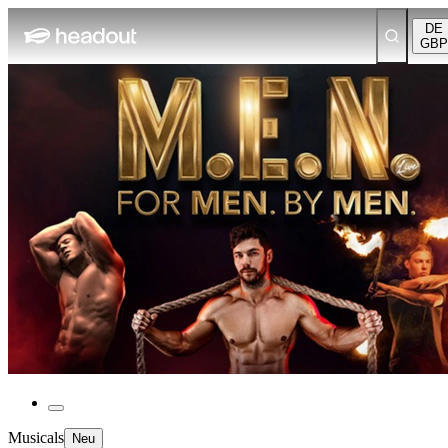
DE
GBP
Musicals
Neu