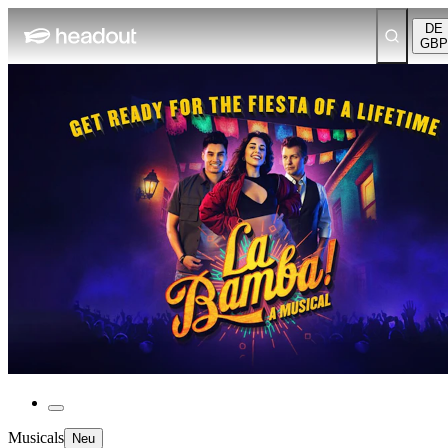
DE
GBP
Musicals
Neu