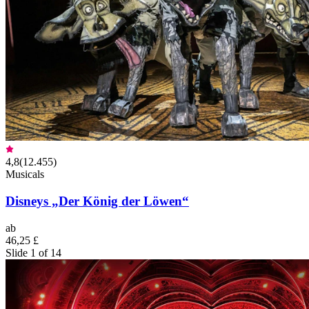
4,8
(
12.455
)
Musicals
Disneys „Der König der Löwen“
ab
46,25 £
Slide 1 of 14