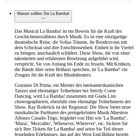
Warum sollten Sie La Bamba!
Das Musical La Bamba! ist ein Beweis für die Kraft des
Geschichtenerzählens durch Musik. Es ist eine einzigartige
theatralische Reise, die Sofias Träume, ihr Rendezvous mit
dem Schicksal und ihre Entschlossenheit, Einheit in ihr Viertel
zu bringen, anschaulich schildert. Diese Show, die von einer
talentierten und erfahrenen Besetzung aufgeführt wird,
verspricht, Sie von Anfang bis Ende zu fesseln. Mit Kritiken,
die Bände über seine Brillanz sprechen, ist 'La Bamba!' ein
Zeugnis für die Kraft des Musiktheaters.
Graziano Di Prima, ein Meister des lateinamerikanischen
Tanzes und ehemaliger Teilnehmer bei Strictly Come
Dancing, wird La Bamba! zusammen mit Giada Lini
choreographieren, ebenfalls eine ehemalige Teilnehmerin der
Show. Ray Roderick ist der Regisseur. Die Show bietet neue
musikalische Partituren des preisgekrönten Musik-Maestros
Alfonso Casado-Trigo, begleitet von Hits wie 'La Bamba!',
'Maria', 'Mezcalito', 'Whenever, Wherever', etc. Sichern Sie
sich Ihre Tickets für La Bamba! und seien Sie Teil dieses
fesselnden Erlebnisses, das auf der West End-Bühne bereits