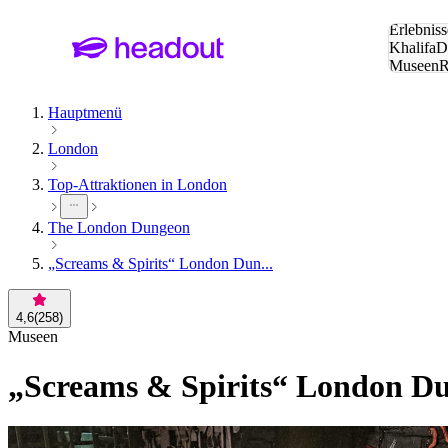
Suche:
Erlebniss
Khalifa
D
Museen
und Städ
Hauptmenü
London
Top-Attraktionen in London
The London Dungeon
„Screams & Spirits“ London Dun...
4,6
(
258
)
Museen
„Screams & Spirits“ London Du