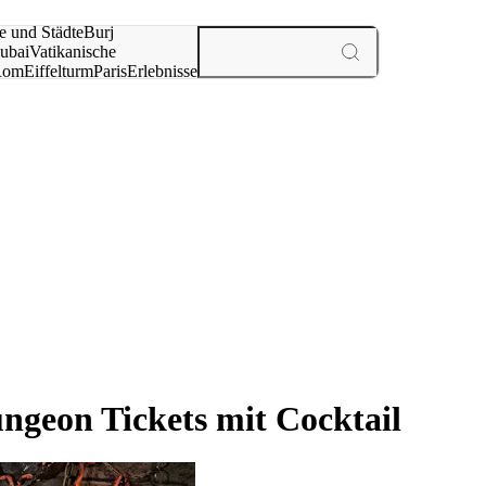
e und Städte
Burj
ubai
Vatikanische
Rom
Eiffelturm
Paris
Erlebnisse
te
ngeon Tickets mit Cocktail