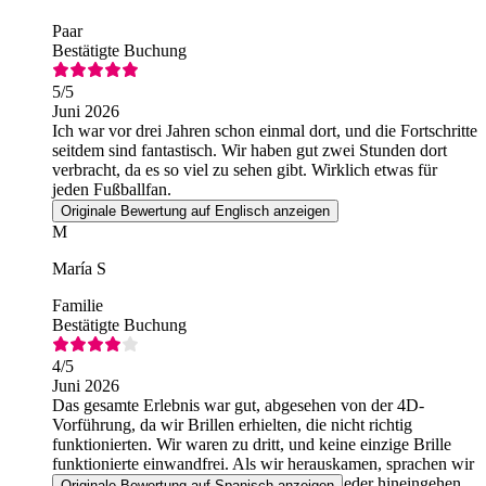
Paar
Bestätigte Buchung
5
/5
Juni 2026
Ich war vor drei Jahren schon einmal dort, und die Fortschritte
seitdem sind fantastisch. Wir haben gut zwei Stunden dort
verbracht, da es so viel zu sehen gibt. Wirklich etwas für
jeden Fußballfan.
Originale Bewertung auf Englisch anzeigen
M
María S
Familie
Bestätigte Buchung
4
/5
Juni 2026
Das gesamte Erlebnis war gut, abgesehen von der 4D-
Vorführung, da wir Brillen erhielten, die nicht richtig
funktionierten. Wir waren zu dritt, und keine einzige Brille
funktionierte einwandfrei. Als wir herauskamen, sprachen wir
das an, und man sagte uns, wir könnten wieder hineingehen,
Originale Bewertung auf Spanisch anzeigen