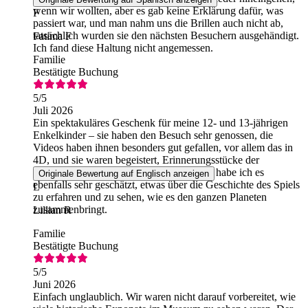
wenn wir wollten, aber es gab keine Erklärung dafür, was
F
passiert war, und man nahm uns die Brillen auch nicht ab,
tatsächlich wurden sie den nächsten Besuchern ausgehändigt.
Fatima F
Ich fand diese Haltung nicht angemessen.
Familie
Bestätigte Buchung
5
/5
Juli 2026
Ein spektakuläres Geschenk für meine 12- und 13-jährigen
Enkelkinder – sie haben den Besuch sehr genossen, die
Videos haben ihnen besonders gut gefallen, vor allem das in
4D, und sie waren begeistert, Erinnerungsstücke der
Legenden zu sehen. Als begleitende Oma habe ich es
Originale Bewertung auf Englisch anzeigen
ebenfalls sehr geschätzt, etwas über die Geschichte des Spiels
L
zu erfahren und zu sehen, wie es den ganzen Planeten
zusammenbringt.
Lillian R
Familie
Bestätigte Buchung
5
/5
Juni 2026
Einfach unglaublich. Wir waren nicht darauf vorbereitet, wie