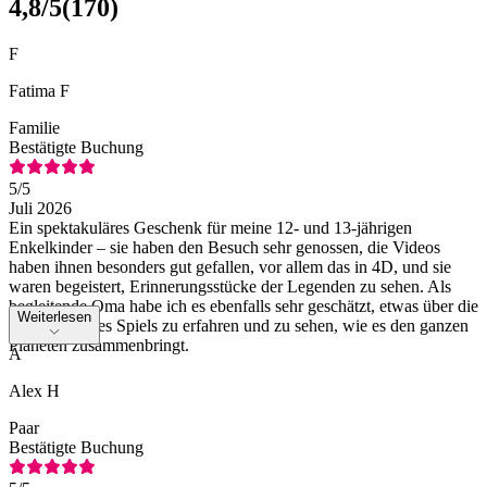
4,8
/5
(
170
)
F
Fatima F
Familie
Bestätigte Buchung
5
/5
Juli 2026
Ein spektakuläres Geschenk für meine 12- und 13-jährigen
Enkelkinder – sie haben den Besuch sehr genossen, die Videos
haben ihnen besonders gut gefallen, vor allem das in 4D, und sie
waren begeistert, Erinnerungsstücke der Legenden zu sehen. Als
begleitende Oma habe ich es ebenfalls sehr geschätzt, etwas über die
Weiterlesen
Geschichte des Spiels zu erfahren und zu sehen, wie es den ganzen
Planeten zusammenbringt.
A
Alex H
Paar
Bestätigte Buchung