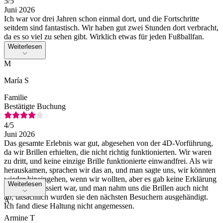
5
/5
Juni 2026
Ich war vor drei Jahren schon einmal dort, und die Fortschritte
seitdem sind fantastisch. Wir haben gut zwei Stunden dort verbracht,
da es so viel zu sehen gibt. Wirklich etwas für jeden Fußballfan.
Weiterlesen
M
María S
Familie
Bestätigte Buchung
4
/5
Juni 2026
Das gesamte Erlebnis war gut, abgesehen von der 4D-Vorführung,
da wir Brillen erhielten, die nicht richtig funktionierten. Wir waren
zu dritt, und keine einzige Brille funktionierte einwandfrei. Als wir
herauskamen, sprachen wir das an, und man sagte uns, wir könnten
wieder hineingehen, wenn wir wollten, aber es gab keine Erklärung
Weiterlesen
dafür, was passiert war, und man nahm uns die Brillen auch nicht
ab, tatsächlich wurden sie den nächsten Besuchern ausgehändigt.
A
Ich fand diese Haltung nicht angemessen.
Armine T