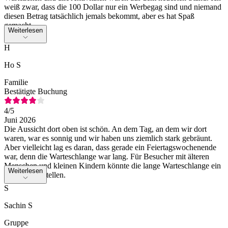
weiß zwar, dass die 100 Dollar nur ein Werbegag sind und niemand
diesen Betrag tatsächlich jemals bekommt, aber es hat Spaß
gemacht.
Weiterlesen
H
Ho S
Familie
Bestätigte Buchung
4
/5
Juni 2026
Die Aussicht dort oben ist schön. An dem Tag, an dem wir dort
waren, war es sonnig und wir haben uns ziemlich stark gebräunt.
Aber vielleicht lag es daran, dass gerade ein Feiertagswochenende
war, denn die Warteschlange war lang. Für Besucher mit älteren
Menschen und kleinen Kindern könnte die lange Warteschlange ein
Weiterlesen
Problem darstellen.
S
Sachin S
Gruppe