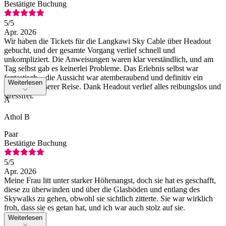
Bestätigte Buchung
5
/5
Apr. 2026
Wir haben die Tickets für die Langkawi Sky Cable über Headout
gebucht, und der gesamte Vorgang verlief schnell und
unkompliziert. Die Anweisungen waren klar verständlich, und am
Tag selbst gab es keinerlei Probleme. Das Erlebnis selbst war
fantastisch – die Aussicht war atemberaubend und definitiv ein
Weiterlesen
Highlight unserer Reise. Dank Headout verlief alles reibungslos und
stressfrei.
A
Athol B
Paar
Bestätigte Buchung
5
/5
Apr. 2026
Meine Frau litt unter starker Höhenangst, doch sie hat es geschafft,
diese zu überwinden und über die Glasböden und entlang des
Skywalks zu gehen, obwohl sie sichtlich zitterte. Sie war wirklich
froh, dass sie es getan hat, und ich war auch stolz auf sie.
Weiterlesen