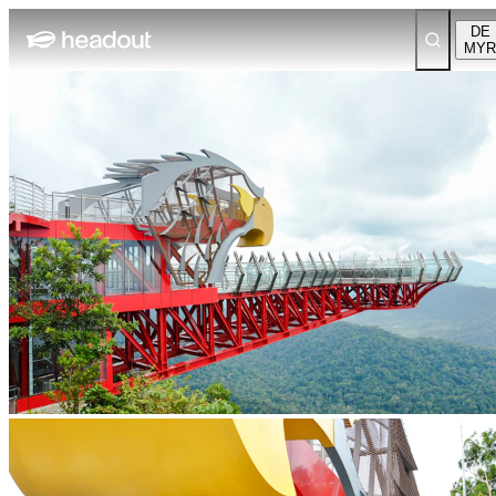
DE
MYR