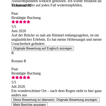
Aussichtspunkten wirklich genossen. Ich würde Headout als
Ticketvermittler auf jeden Fall weiterempfehlen.
Mohamad M
Paar
Bestätigte Buchung
5
/5
Juni 2026
Auf der Brücke so nah am Himmel entlangzugehen, ist ein
unglaubliches Erlebnis. Es hat meine Höhenangst und meine
Unsicherheit gelindert.
Originale Bewertung auf Englisch anzeigen
R
Rozana R
Paar
Bestätigte Buchung
5
/5
Juli 2026
Ein wunderschöner Ort – nach dem Regen sieht es hier ganz
anders aus
Diese Bewertung ist übersetzt. Originale Bewertung anzeigen.
Mehr Berichte anzeigen