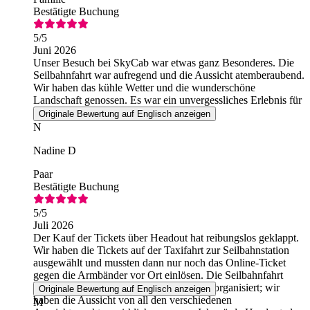
Bestätigte Buchung
5
/5
Juni 2026
Unser Besuch bei SkyCab war etwas ganz Besonderes. Die
Seilbahnfahrt war aufregend und die Aussicht atemberaubend.
Wir haben das kühle Wetter und die wunderschöne
Landschaft genossen. Es war ein unvergessliches Erlebnis für
mich und meine Familie.
Originale Bewertung auf Englisch anzeigen
N
Nadine D
Paar
Bestätigte Buchung
5
/5
Juli 2026
Der Kauf der Tickets über Headout hat reibungslos geklappt.
Wir haben die Tickets auf der Taxifahrt zur Seilbahnstation
ausgewählt und mussten dann nur noch das Online-Ticket
gegen die Armbänder vor Ort einlösen. Die Seilbahnfahrt
selbst war ein großes Vergnügen und gut organisiert; wir
Originale Bewertung auf Englisch anzeigen
haben die Aussicht von all den verschiedenen
M