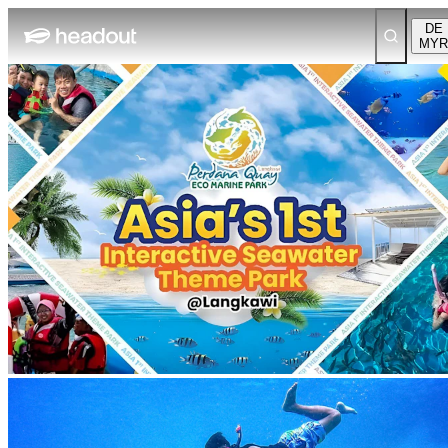
DE
MYR