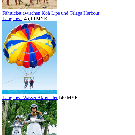
Fährticket zwischen Koh Lipe und Telaga Harbour
Langkawi
146,10 MYR
Langkawi Wasser Aktivitäten
140 MYR