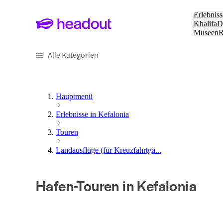
Suche:
Erlebniss
Khalifa
D
Museen
und Städ
Alle Kategorien
Hauptmenü
Erlebnisse in Kefalonia
Touren
Landausflüge (für Kreuzfahrtgä...
Hafen-Touren in Kefalonia