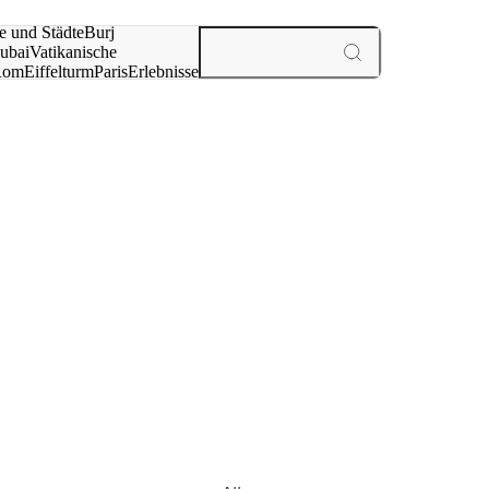
e und Städte
Burj
ubai
Vatikanische
Rom
Eiffelturm
Paris
Erlebnisse
te