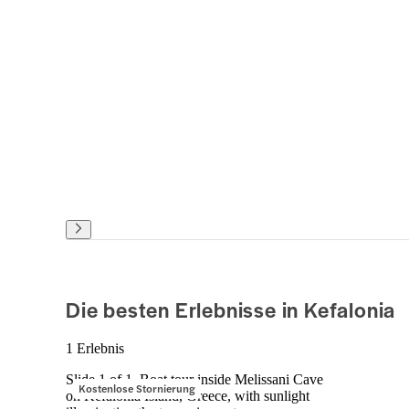
Die besten Erlebnisse in Kefalonia
1 Erlebnis
Slide 1 of 1, Boat tour inside Melissani Cave
Kostenlose Stornierung
on Kefalonia Island, Greece, with sunlight