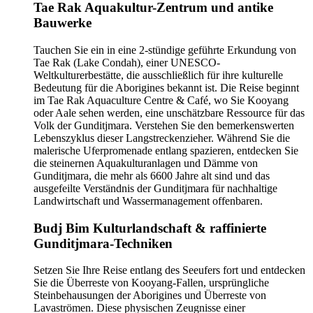
Tae Rak Aquakultur-Zentrum und antike
Bauwerke
Tauchen Sie ein in eine 2-stündige geführte Erkundung von
Tae Rak (Lake Condah), einer UNESCO-
Weltkulturerbestätte, die ausschließlich für ihre kulturelle
Bedeutung für die Aborigines bekannt ist. Die Reise beginnt
im Tae Rak Aquaculture Centre & Café, wo Sie Kooyang
oder Aale sehen werden, eine unschätzbare Ressource für das
Volk der Gunditjmara. Verstehen Sie den bemerkenswerten
Lebenszyklus dieser Langstreckenzieher. Während Sie die
malerische Uferpromenade entlang spazieren, entdecken Sie
die steinernen Aquakulturanlagen und Dämme von
Gunditjmara, die mehr als 6600 Jahre alt sind und das
ausgefeilte Verständnis der Gunditjmara für nachhaltige
Landwirtschaft und Wassermanagement offenbaren.
Budj Bim Kulturlandschaft & raffinierte
Gunditjmara-Techniken
Setzen Sie Ihre Reise entlang des Seeufers fort und entdecken
Sie die Überreste von Kooyang-Fallen, ursprüngliche
Steinbehausungen der Aborigines und Überreste von
Lavaströmen. Diese physischen Zeugnisse einer