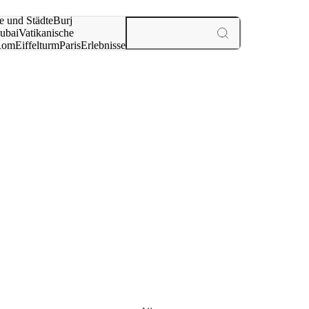
e und Städte
Burj
ubai
Vatikanische
Rom
Eiffelturm
Paris
Erlebnisse
te