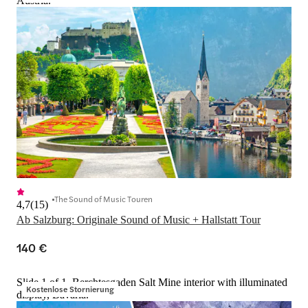
Austria.
The Sound of Music Touren
4,7
(
15
)
Ab Salzburg: Originale Sound of Music + Hallstatt Tour
140 €
Slide 1 of 1, Berchtesgaden Salt Mine interior with illuminated
Kostenlose Stornierung
display, Bavaria.