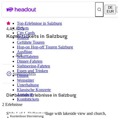
DE
EUR
Top-Erlebnisse in Salzburg
Tickets
4,4
(
1.627
)
City Cards
Kombitickets in Salzburg
Touren
Geführte Touren
Hop-on Hop-off Touren Salzburg
Ausflüge
Alle
Schifffahrten
Dinner-Fahrten
Sightseeing-Fahrten
Essen und Trinken
Kombitickets
Dining
Weingüter
Unterhaltung
Klassische Konzerte
Die besten Erlebnisse in Salzburg
Angebote
Kombitickets
2 Erlebnisse
Slide 1 of 1, Hallstatt village with lakeside view and church,
Kostenlose Stornierung