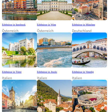
Erlebnisse in Innsbruck
Erlebnisse in Wien
Erlebnisse in München
Österreich
Österreich
Deutschland
Erlebnisse in Triest
Erlebnisse in Jesolo
Erlebnisse in Venedig
Italien
Italien
Italien