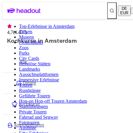
DE
EUR
Top-Erlebnisse in Amsterdam
Tickets
4,7
(
4.427
)
Museen
Kochkurse in Amsterdam
Freizeitparks
Zoos
Parks
City Cards
Alle
Religiöse Stätten
Landmarks
Aussichtsplattformen
Immersive Erlebnisse
Dining
Touren
Rundgänge
Geführte Touren
Hop-on Hop-off Touren Amsterdam
Kochkurse
Stadtführungen
Private Touren
Fahrrad und Segway
Fototouren
Kneipentouren
Ausflüge