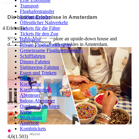
Erbe Erlebnisse
Transport
Flughafentransfer
Die besten Erlebnisse in Amsterdam
Erlebnistransfer
Öffentlicher Nahverkehr
4 Erlebnisse
Tickets für die Fähre
Tickets für den Zug
Slide 1 of 1, Visitors explore an upside-down house and
Bahnpässe
Kostenlose Stornierung
decorate stroopwafels with sprinkles in Amsterdam.
Private Flughafentransfers
Gemeinsame Flughafentransfers
Schifffahrten
Dinner-Fahrten
Sightseeing-Fahrten
Essen und Trinken
Dining
Kochkurse
Kneipentouren
Abenteuer
Indoor-Abenteuer
Outdoor-Aktivitäten
Kurse
Workshops
Angebote
Kombitickets
Kurse
4,6
(
1.503
)