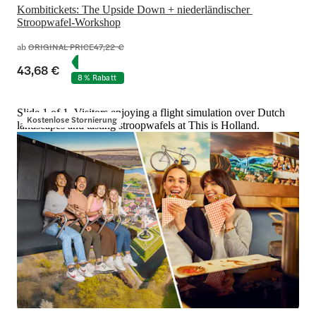
Kombitickets: The Upside Down + niederländischer 
Stroopwafel-Workshop
ab
ORIGINAL PRICE
47,22 €
43,68 €
8 % Rabatt
Slide 1 of 1, Visitors enjoying a flight simulation over Dutch
Kostenlose Stornierung
landscapes and tasting stroopwafels at This is Holland.