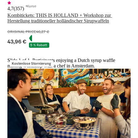
Kurse
4,7
(
357
)
Kombitickets: THIS IS HOLLAND + Workshop zur 
Herstellung traditioneller holländischer Sirupwaffeln
ORIGINAL PRICE
46,27 €
43,96 €
5 % Rabatt
Slide 1 of 1, Participants enjoying a Dutch syrup waffle
Kostenlose Stornierung
making workshop with a chef in Amsterdam.