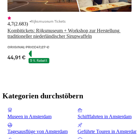
Rijksmuseum Tickets
4,7
(
2.683
)
Kombitickets: Rijksmuseum + Workshop zur Herstellung 
traditioneller niederländischer Sirupwaffeln
ORIGINAL PRICE
47,27 €
44,91 €
5 % Rabatt
Kategorien durchstöbern
Museen in Amsterdam
Schifffahrten in Amsterdam
Tagesausflüge von Amsterdam
Geführte Touren in Amsterdam