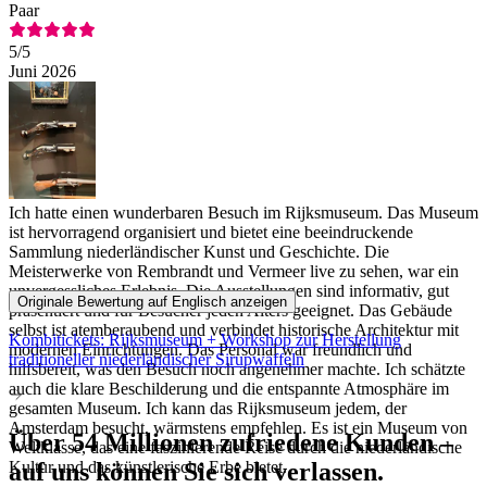
Paar
5
/5
Juni 2026
Ich hatte einen wunderbaren Besuch im Rijksmuseum. Das Museum
ist hervorragend organisiert und bietet eine beeindruckende
Sammlung niederländischer Kunst und Geschichte. Die
Meisterwerke von Rembrandt und Vermeer live zu sehen, war ein
unvergessliches Erlebnis. Die Ausstellungen sind informativ, gut
Originale Bewertung auf Englisch anzeigen
präsentiert und für Besucher jeden Alters geeignet. Das Gebäude
selbst ist atemberaubend und verbindet historische Architektur mit
Kombitickets: Rijksmuseum + Workshop zur Herstellung
modernen Einrichtungen. Das Personal war freundlich und
traditioneller niederländischer Sirupwaffeln
hilfsbereit, was den Besuch noch angenehmer machte. Ich schätzte
auch die klare Beschilderung und die entspannte Atmosphäre im
gesamten Museum. Ich kann das Rijksmuseum jedem, der
Amsterdam besucht, wärmstens empfehlen. Es ist ein Museum von
Über 54 Millionen zufriedene Kunden –
Weltklasse, das eine faszinierende Reise durch die niederländische
auf uns können Sie sich verlassen.
Kultur und das künstlerische Erbe bietet.