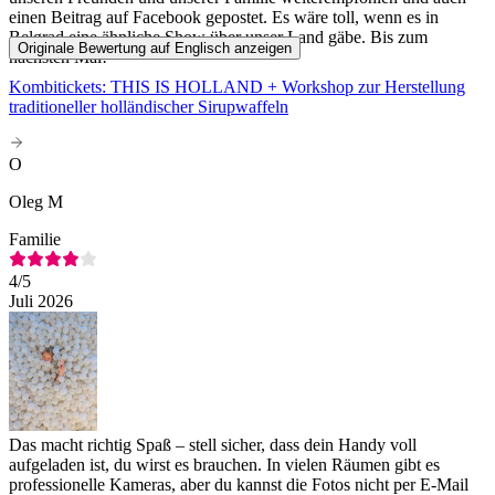
einen Beitrag auf Facebook gepostet. Es wäre toll, wenn es in
Belgrad eine ähnliche Show über unser Land gäbe. Bis zum
Originale Bewertung auf Englisch anzeigen
nächsten Mal!
Kombitickets: THIS IS HOLLAND + Workshop zur Herstellung
traditioneller holländischer Sirupwaffeln
O
Oleg M
Familie
4
/5
Juli 2026
Das macht richtig Spaß – stell sicher, dass dein Handy voll
aufgeladen ist, du wirst es brauchen. In vielen Räumen gibt es
professionelle Kameras, aber du kannst die Fotos nicht per E-Mail