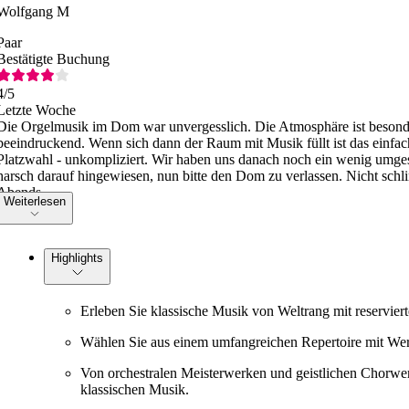
Wolfgang M
Paar
Bestätigte Buchung
4
/5
Letzte Woche
Die Orgelmusik im Dom war unvergesslich. Die Atmosphäre ist besond
beeindruckend. Wenn sich dann der Raum mit Musik füllt ist das einfach
Platzwahl - unkompliziert. Wir haben uns danach noch ein wenig umge
harsch darauf hingewiesen, nun bitte den Dom zu verlassen. Nicht schl
Abends.
Weiterlesen
Highlights
Erleben Sie klassische Musik von Weltrang mit reservier
Wählen Sie aus einem umfangreichen Repertoire mit We
Von orchestralen Meisterwerken und geistlichen Chorwer
klassischen Musik.