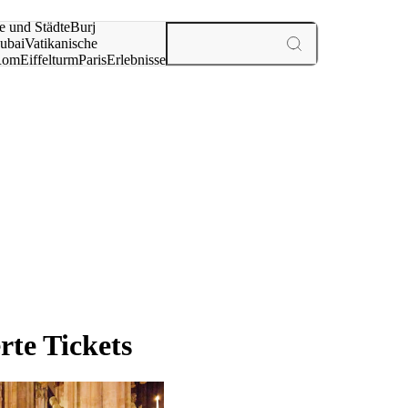
e und Städte
Burj
ubai
Vatikanische
Rom
Eiffelturm
Paris
Erlebnisse
te
te Tickets