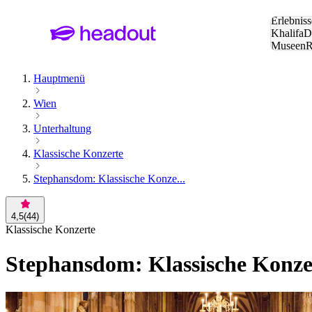
Suche:
Erlebniss
Khalifa
D
Museen
und Städ
Hauptmenü
Wien
Unterhaltung
Klassische Konzerte
Stephansdom: Klassische Konze...
4,5
(
44
)
Klassische Konzerte
Stephansdom: Klassische Konzer