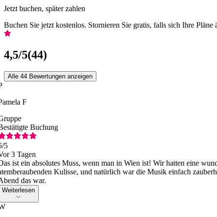
Jetzt buchen, später zahlen
Buchen Sie jetzt kostenlos. Stornieren Sie gratis, falls sich Ihre Pläne
4,5
/5
(
44
)
Alle 44 Bewertungen anzeigen
P
Pamela F
Gruppe
Bestätigte Buchung
5
/5
Vor 3 Tagen
Das ist ein absolutes Muss, wenn man in Wien ist! Wir hatten eine wunde
atemberaubenden Kulisse, und natürlich war die Musik einfach zauberhaf
Abend das war.
Weiterlesen
W