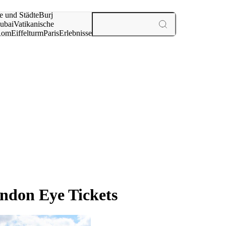
e und Städte
Burj
ubai
Vatikanische
Rom
Eiffelturm
Paris
Erlebnisse
te
ndon Eye Tickets