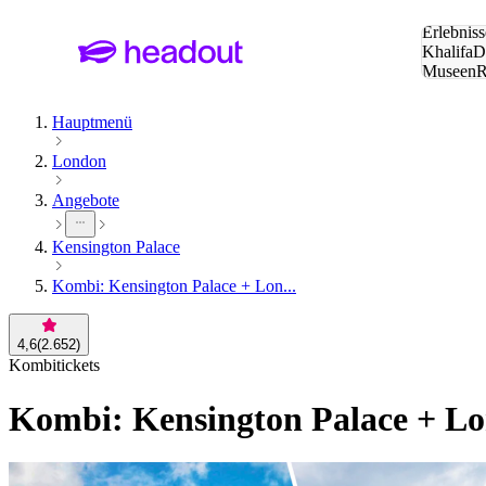
Suche:
Erlebniss
Khalifa
D
Museen
und Städ
Hauptmenü
London
Angebote
Kensington Palace
Kombi: Kensington Palace + Lon...
4,6
(
2.652
)
Kombitickets
Kombi: Kensington Palace + Lo