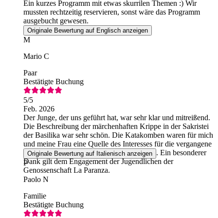
Ein kurzes Programm mit etwas skurrilen Themen :) Wir
mussten rechtzeitig reservieren, sonst wäre das Programm
ausgebucht gewesen.
Originale Bewertung auf Englisch anzeigen
M
Mario C
Paar
Bestätigte Buchung
5
/5
Feb. 2026
Der Junge, der uns geführt hat, war sehr klar und mitreißend.
Die Beschreibung der märchenhaften Krippe in der Sakristei
der Basilika war sehr schön. Die Katakomben waren für mich
und meine Frau eine Quelle des Interesses für die vergangene
und gegenwärtige Geschichte des Stadtteils. Ein besonderer
Originale Bewertung auf Italienisch anzeigen
Dank gilt dem Engagement der Jugendlichen der
P
Genossenschaft La Paranza.
Paolo N
Familie
Bestätigte Buchung