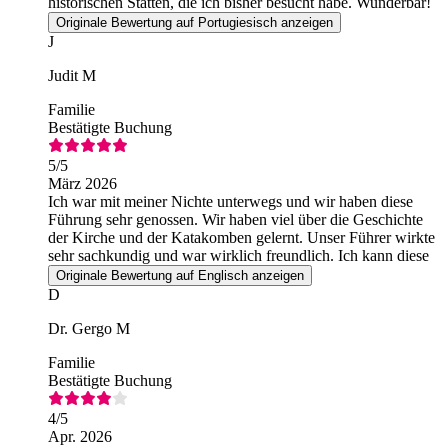
historischen Stätten, die ich bisher besucht habe. Wunderbar!
Originale Bewertung auf Portugiesisch anzeigen
J
Judit M
Familie
Bestätigte Buchung
5
/5
März 2026
Ich war mit meiner Nichte unterwegs und wir haben diese
Führung sehr genossen. Wir haben viel über die Geschichte
der Kirche und der Katakomben gelernt. Unser Führer wirkte
sehr sachkundig und war wirklich freundlich. Ich kann diese
Führung wärmstens empfehlen.
Originale Bewertung auf Englisch anzeigen
D
Dr. Gergo M
Familie
Bestätigte Buchung
4
/5
Apr. 2026