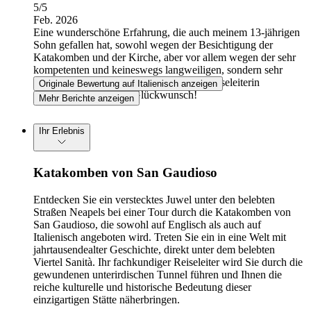
5
/5
Feb. 2026
Eine wunderschöne Erfahrung, die auch meinem 13-jährigen
Sohn gefallen hat, sowohl wegen der Besichtigung der
Katakomben und der Kirche, aber vor allem wegen der sehr
kompetenten und keineswegs langweiligen, sondern sehr
sympathischen und „neapolitanischen” Reiseleiterin
Originale Bewertung auf Italienisch anzeigen
Antonella. Herzlichen Glückwunsch!
Mehr Berichte anzeigen
Ihr Erlebnis
Katakomben von San Gaudioso
Entdecken Sie ein verstecktes Juwel unter den belebten
Straßen Neapels bei einer Tour durch die Katakomben von
San Gaudioso, die sowohl auf Englisch als auch auf
Italienisch angeboten wird. Treten Sie ein in eine Welt mit
jahrtausendealter Geschichte, direkt unter dem belebten
Viertel Sanità. Ihr fachkundiger Reiseleiter wird Sie durch die
gewundenen unterirdischen Tunnel führen und Ihnen die
reiche kulturelle und historische Bedeutung dieser
einzigartigen Stätte näherbringen.