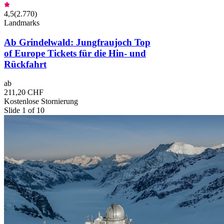
4,5
(
2.770
)
Landmarks
Ab Grindelwald: Jungfraujoch Top
of Europe Tickets für die Hin- und
Rückfahrt
ab
211,20 CHF
Kostenlose Stornierung
Slide 1 of 10