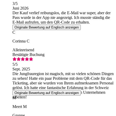
3
/5
Juni 2026
Der Kauf verlief reibungslos, die E-Mail war super, aber der
Pass wurde in der App nie angezeigt. Ich musste ständig die
E-Mail aufrufen, um den QR-Code zu erhalten.
Originale Bewertung auf Englisch anzeigen
C
Corinna C
Alleinreisend
Bestätigte Buchung
5
/5
Sept. 2025
Die Jungfrauregion ist magisch, mit so vielen schönen Dingen
zu sehen! Hatte ein paar Probleme mit dem QR-Code für das
Ticketing, aber sie wurden von Ihrem aufmerksamen Personal
gelöst. Ich hatte eine fantastische Erfahrung in der Schweiz
und werde auf jeden Fall wieder mit Ihrem Unternehmen
Originale Bewertung auf Englisch anzeigen
arbeiten!
M
Meert M
Gruppe