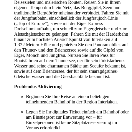
Reisezielen und malerischen Routen. Reisen Sie in Ihrem
eigenen Tempo durch ein Netz, das Berggipfel, Seen und
traditionelle Bergdörfer miteinander verbindet. Fahren Sie mit
der Jungfraubahn, einschließlich der Jungfraujoch-Linie
(„Top of Europe“), sowie mit der Eiger Express
Dreiseilumlaufbahn, um schnell zum Eigergletscher und zum
Aletschgletscher zu gelangen. Fahren Sie mit der Harderbahn
hinauf zum höchsten Aussichtspunkt von Interlaken auf
1.322 Metern Höhe und genießen Sie den Panoramablick auf
den Thuner- und den Brienzersee sowie auf die Gipfel von
Eiger, Mönch und Jungfrau. Nutzen Sie Ihren Pass für
Bootsfahrten auf dem Thunersee, der für sein türkisfarbenes
Wasser und seine charmanten Städte am Seeufer bekannt ist,
sowie auf dem Brienzersee, der für sein smaragdgrünes-
Gletscherwasser und die Giessbachfälle bekannt ist.
Problemlos Aktivierung
Beginnen Sie Ihre Reise an einem beliebigen
teilnehmenden Bahnhof in der Region Interlaken.
Legen Sie Ihr digitales Ticket einfach am Bahnhof oder
am Einstiegsort zur Entwertung vor – für
Einzelpersonen ist keine Sitzplatzreservierung im
Voraus erforderlich.