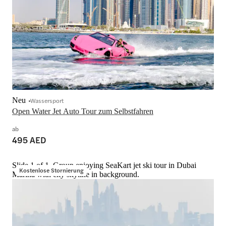
Neu
Wassersport
Open Water Jet Auto Tour zum Selbstfahren
ab
495 AED
Slide 1 of 1, Group enjoying SeaKart jet ski tour in Dubai
Kostenlose Stornierung
Marina with city skyline in background.