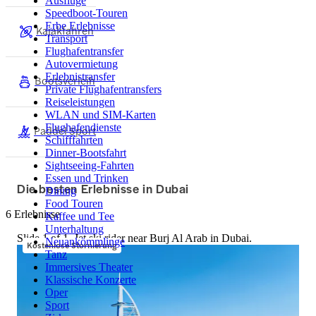
Ausflüge
Speedboot-Touren
Erbe Erlebnisse
Kajakfahren
Transport
Flughafentransfer
Autovermietung
Erlebnistransfer
Bootsverleih
Private Flughafentransfers
Reiseleistungen
WLAN und SIM-Karten
Flughafendienste
Paddel Sport
Schifffahrten
Dinner-Bootsfahrt
Sightseeing-Fahrten
Essen und Trinken
Die besten Erlebnisse in Dubai
Dining
Food Touren
6 Erlebnisse
Kaffee und Tee
Unterhaltung
Slide 1 of 1, Jet ski rider near Burj Al Arab in Dubai.
Neuankömmlinge
Kostenlose Stornierung
Tanz
Immersives Theater
Klassische Konzerte
Oper
Sport