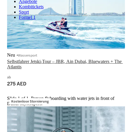
Angebote
Kombitickets
Sport
Formel 1
Neu
Wassersport
Selbstfahrer Jetski-Tour – JBR, Ain Dubai, Bluewaters + The 
Atlantis
ab
275 AED
Slide 1 of 1, Person flyboarding with water jets in front of
Kostenlose Stornierung
Dubai skyscrapers.