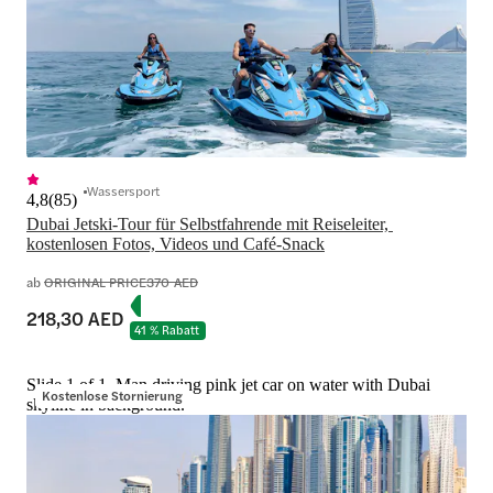
Wassersport
4,8
(
85
)
Dubai Jetski-Tour für Selbstfahrende mit Reiseleiter, 
kostenlosen Fotos, Videos und Café-Snack
ab
ORIGINAL PRICE
370 AED
218,30 AED
41 % Rabatt
Slide 1 of 1, Man driving pink jet car on water with Dubai
Kostenlose Stornierung
skyline in background.