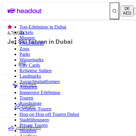
DE
AED
Top-Erlebnisse in Dubai
Tickets
4,7
(
104
)
Museen
Jet Ski fahren in Dubai
Freizeitparks
Zoos
Parks
Wasserparks
Alle
City Cards
Religiöse Stätten
Landmarks
Aussichtsplattformen
Tauchen
Aquarien
Immersive Erlebnisse
Touren
Rundgänge
Surfen
Geführte Touren
Hop-on Hop-off Touren Dubai
Stadtführungen
Private Touren
Jetskifahren
Shoppen