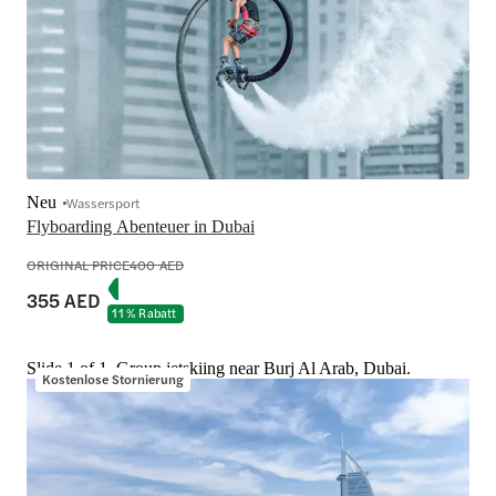
Neu
Wassersport
Flyboarding Abenteuer in Dubai
ORIGINAL PRICE
400 AED
355 AED
11 % Rabatt
Slide 1 of 1, Group jetskiing near Burj Al Arab, Dubai.
Kostenlose Stornierung