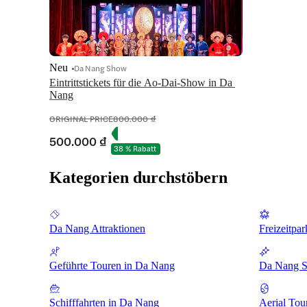
Neu
Da Nang Show
Eintrittstickets für die Ao-Dai-Show in Da 
Nang
ORIGINAL PRICE
800.000 ₫
500.000 ₫
38 % Rabatt
Kategorien durchstöbern
Da Nang Attraktionen
Freizeitpa
Geführte Touren in Da Nang
Da Nang S
Schifffahrten in Da Nang
Aerial Tou