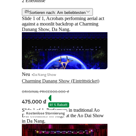
2 Erlebnisse
Sortieren nach: Am beliebtesten
Slide 1 of 1, Acrobats performing aerial act
against a moonlit backdrop at Charming
Danang Show, Da Nang.
Neu
Da Nang Show
Charming Danang Show (Eintrittsticket)
ORIGINAL PRICE
800.000 ₫
475.000 ₫
41 % Rabatt
Slide 1 of 1, Performers in traditional Ao
Kostenlose Stornierung
Dai costumes on stage at the Ao Dai Show
in Da Nang.