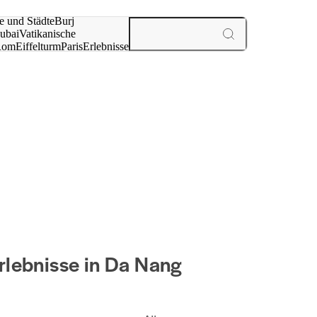
e und Städte
Burj
ubai
Vatikanische
Rom
Eiffelturm
Paris
Erlebnisse
te
rlebnisse in Da Nang