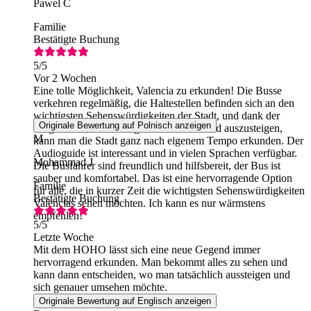
Pawel C
Familie
Bestätigte Buchung
5
/5
Vor 2 Wochen
Eine tolle Möglichkeit, Valencia zu erkunden! Die Busse
verkehren regelmäßig, die Haltestellen befinden sich an den
wichtigsten Sehenswürdigkeiten der Stadt, und dank der
Originale Bewertung auf Polnisch anzeigen
Möglichkeit, an beliebigen Stellen ein- und auszusteigen,
M
kann man die Stadt ganz nach eigenem Tempo erkunden. Der
Audioguide ist interessant und in vielen Sprachen verfügbar.
Mohammad J
Die Busfahrer sind freundlich und hilfsbereit, der Bus ist
sauber und komfortabel. Das ist eine hervorragende Option
Familie
für alle, die in kurzer Zeit die wichtigsten Sehenswürdigkeiten
Bestätigte Buchung
Valencias sehen möchten. Ich kann es nur wärmstens
empfehlen!
5
/5
Letzte Woche
Mit dem HOHO lässt sich eine neue Gegend immer
hervorragend erkunden. Man bekommt alles zu sehen und
kann dann entscheiden, wo man tatsächlich aussteigen und
sich genauer umsehen möchte.
Originale Bewertung auf Englisch anzeigen