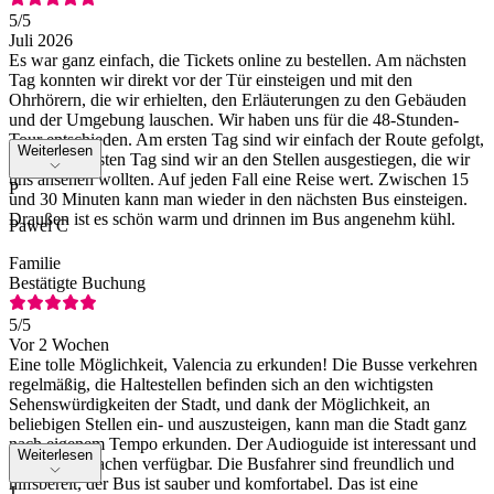
5
/5
Juli 2026
Es war ganz einfach, die Tickets online zu bestellen. Am nächsten
Tag konnten wir direkt vor der Tür einsteigen und mit den
Ohrhörern, die wir erhielten, den Erläuterungen zu den Gebäuden
und der Umgebung lauschen. Wir haben uns für die 48-Stunden-
Tour entschieden. Am ersten Tag sind wir einfach der Route gefolgt,
Weiterlesen
und am nächsten Tag sind wir an den Stellen ausgestiegen, die wir
uns ansehen wollten. Auf jeden Fall eine Reise wert. Zwischen 15
P
und 30 Minuten kann man wieder in den nächsten Bus einsteigen.
Draußen ist es schön warm und drinnen im Bus angenehm kühl.
Pawel C
Familie
Bestätigte Buchung
5
/5
Vor 2 Wochen
Eine tolle Möglichkeit, Valencia zu erkunden! Die Busse verkehren
regelmäßig, die Haltestellen befinden sich an den wichtigsten
Sehenswürdigkeiten der Stadt, und dank der Möglichkeit, an
beliebigen Stellen ein- und auszusteigen, kann man die Stadt ganz
nach eigenem Tempo erkunden. Der Audioguide ist interessant und
Weiterlesen
in vielen Sprachen verfügbar. Die Busfahrer sind freundlich und
hilfsbereit, der Bus ist sauber und komfortabel. Das ist eine
J