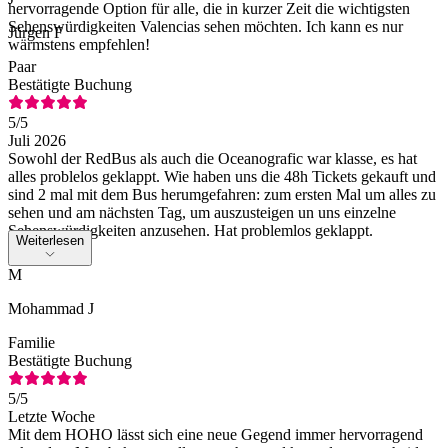
hervorragende Option für alle, die in kurzer Zeit die wichtigsten
Sehenswürdigkeiten Valencias sehen möchten. Ich kann es nur
Jürgen F
wärmstens empfehlen!
Paar
Bestätigte Buchung
5
/5
Juli 2026
Sowohl der RedBus als auch die Oceanografic war klasse, es hat
alles problelos geklappt. Wie haben uns die 48h Tickets gekauft und
sind 2 mal mit dem Bus herumgefahren: zum ersten Mal um alles zu
sehen und am nächsten Tag, um auszusteigen un uns einzelne
Sehenswürdigkeiten anzusehen. Hat problemlos geklappt.
Weiterlesen
M
Mohammad J
Familie
Bestätigte Buchung
5
/5
Letzte Woche
Mit dem HOHO lässt sich eine neue Gegend immer hervorragend