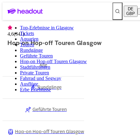
DE
GBP
Top-Erlebnisse in Glasgow
Tickets
4,6
(
341
)
Aquarien
Hop-on Hop-off Touren Glasgow
Touren
Rundgänge
Geführte Touren
Hop-on Hop-off Touren Glasgow
Alle
Stadtführungen
Private Touren
Fahrrad und Segway
Ausflüge
Rundgänge
Erbe Erlebnisse
Geführte Touren
Hop-on Hop-off Touren Glasgow