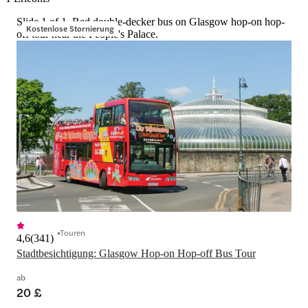
Slide 1 of 1, Red double-decker bus on Glasgow hop-on hop-
Kostenlose Stornierung
off tour near the People's Palace.
Touren
4,6
(
341
)
Stadtbesichtigung: Glasgow Hop-on Hop-off Bus Tour
ab
20 £