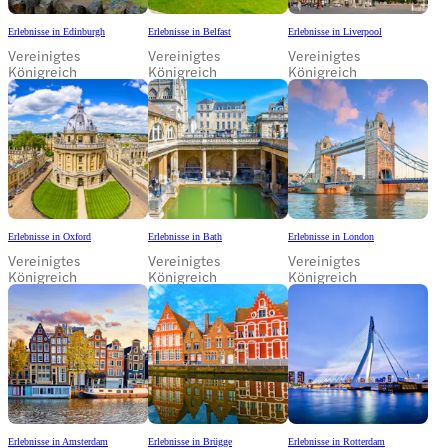
Erlebnisse in Edinburgh
Erlebnisse in Belfast
Erlebnisse in Liverpool
Vereinigtes
Vereinigtes
Vereinigtes
Königreich
Königreich
Königreich
Erlebnisse in Oxford
Erlebnisse in Bath
Erlebnisse in London
Vereinigtes
Vereinigtes
Vereinigtes
Königreich
Königreich
Königreich
Erlebnisse in Amsterdam
Erlebnisse in Brügge
Erlebnisse in Rotterdam