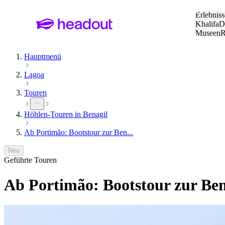
Suche:
Erlebniss
Khalifa
D
Museen
und Städ
Hauptmenü
Lagoa
Touren
Höhlen-Touren in Benagil
Ab Portimão: Bootstour zur Ben...
Neu
Geführte Touren
Ab Portimão: Bootstour zur Be