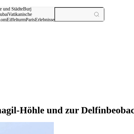
e und Städte
Burj
ubai
Vatikanische
Rom
Eiffelturm
Paris
Erlebnisse
te
nagil-Höhle und zur Delfinbeoba