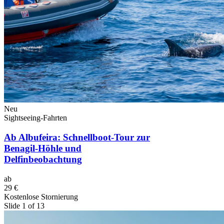
Neu
Sightseeing-Fahrten
Ab Albufeira: Schnellboot-Tour zur
Benagil-Höhle und
Delfinbeobachtung
ab
29 €
Kostenlose Stornierung
Slide 1 of 13