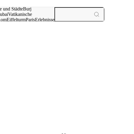
e und Städte
Burj
ubai
Vatikanische
Rom
Eiffelturm
Paris
Erlebnisse
te