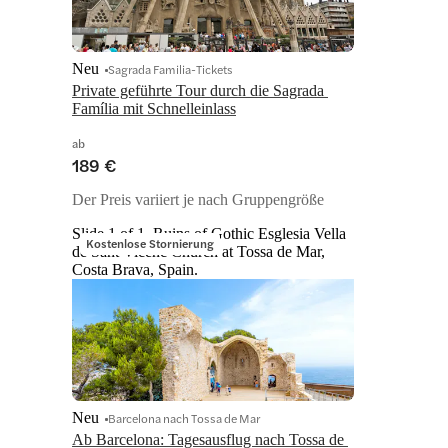
Neu
Sagrada Familia-Tickets
Private geführte Tour durch die Sagrada 
Família mit Schnelleinlass
ab
189 €
Der Preis variiert je nach Gruppengröße
Slide 1 of 1, Ruins of Gothic Esglesia Vella
Kostenlose Stornierung
de Sant Vicenc Church at Tossa de Mar,
Costa Brava, Spain.
Neu
Barcelona nach Tossa de Mar
Ab Barcelona: Tagesausflug nach Tossa de 