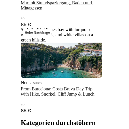
Mar mit Strandspaziergang, Baden und 
Mittagessen
ab
85 €
Slide 1 of 1, Blanes bay with turquoise
Hohe Nachfrage
water, rocky cliffs, and white villas on a
green hillside.
Neu
Touren
From Barcelona: Costa Brava Day Trip 
with Hike, Snorkel, Cliff Jump & Lunch
ab
85 €
Kategorien durchstöbern