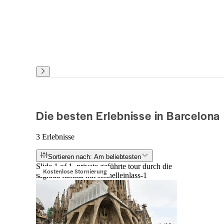
Die besten Erlebnisse in Barcelona
3 Erlebnisse
Sortieren nach: Am beliebtesten
Slide 1 of 1, private geführte tour durch die
Kostenlose Stornierung
sagrada família mit schnelleinlass-1