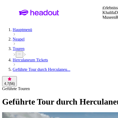
Suche:
Erlebniss
Khalifa
D
Museen
und Städ
Hauptmenü
Neapel
Touren
Herculaneum Tickets
Geführte Tour durch Herculaneu...
4,7
(
56
)
Geführte Touren
Geführte Tour durch Herculaneu