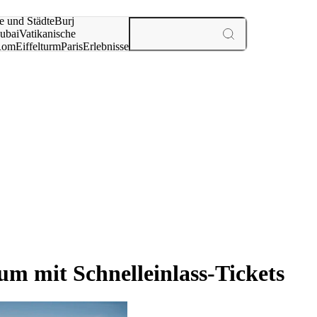
e und Städte
Burj
ubai
Vatikanische
Rom
Eiffelturm
Paris
Erlebnisse
te
m mit Schnelleinlass-Tickets