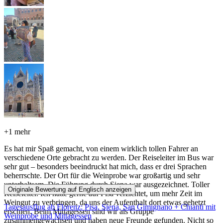
+
1 mehr
Es hat mir Spaß gemacht, von einem wirklich tollen Fahrer an
verschiedene Orte gebracht zu werden. Der Reiseleiter im Bus war
sehr gut – besonders beeindruckt hat mich, dass er drei Sprachen
beherrschte. Der Ort für die Weinprobe war großartig und sehr
unterhaltsam. Die Führung durch Siena war ausgezeichnet. Toller
Originale Bewertung auf Englisch anzeigen
Reiseleiter. Ich hätte gerne auf Pisa verzichtet, um mehr Zeit im
Weingut zu verbringen, da uns der Aufenthalt dort etwas gehetzt
Tagesausflug ab Florenz: Pisa, Siena, San Gimignano + Chianti mit
erschien. Beim Mittagessen sind wir als Gruppe
Weinprobe und Mittagessen
zusammengewachsen und haben neue Freunde gefunden. Nicht so