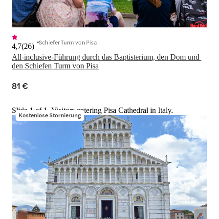
Schiefer Turm von Pisa
4,7
(
26
)
All-inclusive-Führung durch das Baptisterium, den Dom und 
den Schiefen Turm von Pisa
81 €
Slide 1 of 1, Visitors entering Pisa Cathedral in Italy.
Kostenlose Stornierung