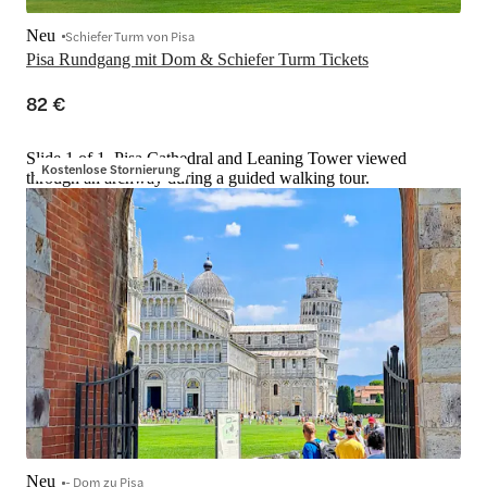
Neu
Schiefer Turm von Pisa
Pisa Rundgang mit Dom & Schiefer Turm Tickets
82 €
Slide 1 of 1, Pisa Cathedral and Leaning Tower viewed
Kostenlose Stornierung
through an archway during a guided walking tour.
Neu
- Dom zu Pisa