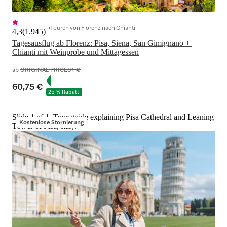
Touren von Florenz nach Chianti
4,3
(
1.945
)
Tagesausflug ab Florenz: Pisa, Siena, San Gimignano + 
Chianti mit Weinprobe und Mittagessen
ab
ORIGINAL PRICE
81 €
60,75 €
25 % Rabatt
Slide 1 of 1, Tour guide explaining Pisa Cathedral and Leaning
Kostenlose Stornierung
Tower of Pisa, Italy.