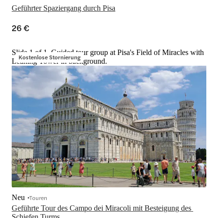
Geführter Spaziergang durch Pisa
26 €
Slide 1 of 1, Guided tour group at Pisa's Field of Miracles with
Kostenlose Stornierung
Leaning Tower in background.
Neu
Touren
Geführte Tour des Campo dei Miracoli mit Besteigung des 
Schiefen Turms