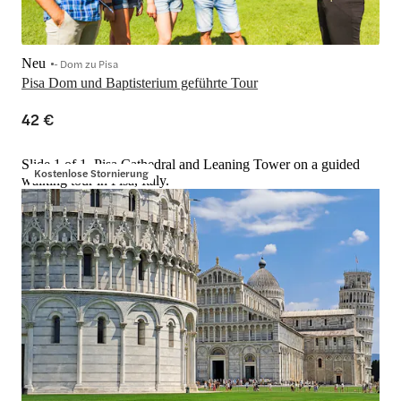
Neu
- Dom zu Pisa
Pisa Dom und Baptisterium geführte Tour
42 €
Slide 1 of 1, Pisa Cathedral and Leaning Tower on a guided
Kostenlose Stornierung
walking tour in Pisa, Italy.