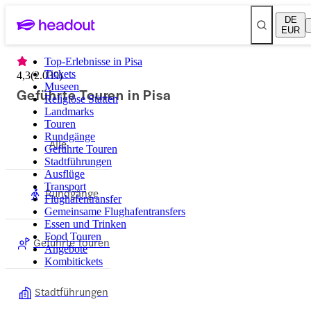
DE
EUR
Top-Erlebnisse in Pisa
Tickets
4,3
(
2.039
)
Museen
Geführte Touren in Pisa
Religiöse Stätten
Landmarks
Touren
Rundgänge
Alle
Geführte Touren
Stadtführungen
Ausflüge
Transport
Rundgänge
Flughafentransfer
Gemeinsame Flughafentransfers
Essen und Trinken
Food Touren
Geführte Touren
Angebote
Kombitickets
Stadtführungen