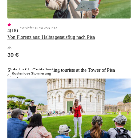
Schiefer Turm von Pisa
4
(
18
)
Von Florenz aus: Halbtagesausflug nach Pisa
ab
39 €
Slide 1 of 1, Guide leading tourists at the Tower of Pisa
Kostenlose Stornierung
Complex, Italy.