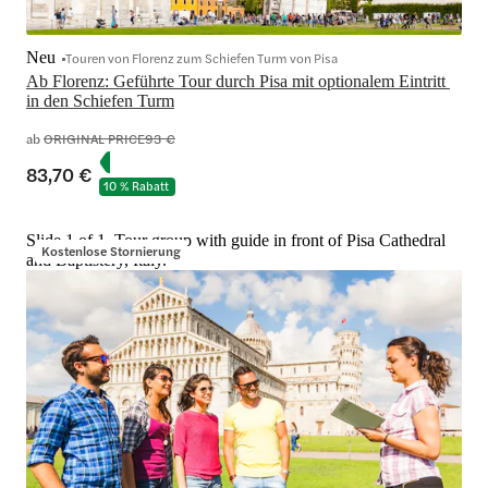
Neu
Touren von Florenz zum Schiefen Turm von Pisa
Ab Florenz: Geführte Tour durch Pisa mit optionalem Eintritt 
in den Schiefen Turm
ab
ORIGINAL PRICE
93 €
83,70 €
10 % Rabatt
Slide 1 of 1, Tour group with guide in front of Pisa Cathedral
Kostenlose Stornierung
and Baptistery, Italy.