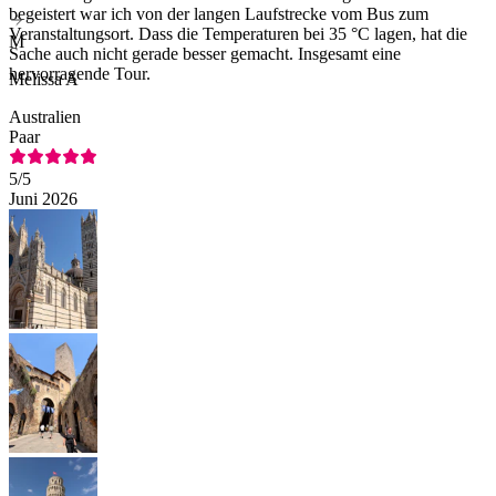
begeistert war ich von der langen Laufstrecke vom Bus zum
Veranstaltungsort. Dass die Temperaturen bei 35 °C lagen, hat die
M
Sache auch nicht gerade besser gemacht. Insgesamt eine
hervorragende Tour.
Melissa A
Australien
Paar
5
/5
Juni 2026