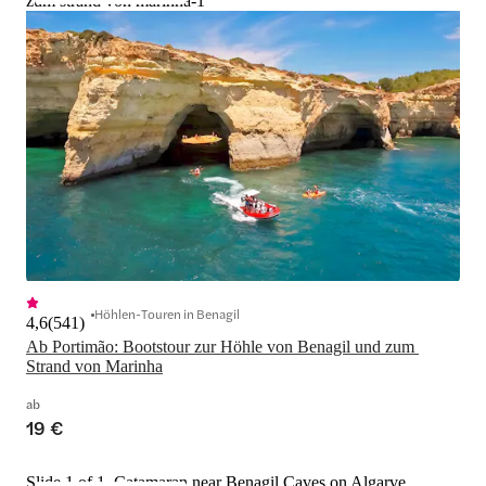
zum strand von marinha-1
Höhlen-Touren in Benagil
4,6
(
541
)
Ab Portimão: Bootstour zur Höhle von Benagil und zum 
Strand von Marinha
ab
19 €
Slide 1 of 1, Catamaran near Benagil Caves on Algarve