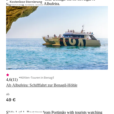
Kostenlose Stornierung
sightseeing cruise from Albufeira.
Höhlen-Touren in Benagil
4,6
(
11
)
Ab Albufeira: Schifffahrt zur Benagil-Höhle
ab
49 €
Slide 1 of 1, Boat tour from Portimão with tourists watching