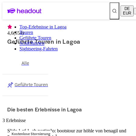
DE
EUR
Top-Erlebnisse in Lagoa
Touren
4,6
(
554
)
Geführte Touren
Geführte Touren in Lagoa
Schifffahrten
Sightseeing-Fahrten
Alle
Geführte Touren
Die besten Erlebnisse in Lagoa
3 Erlebnisse
Slide 1 of 1, ab portimão: bootstour zur höhle von benagil und
Kostenlose Stornierung