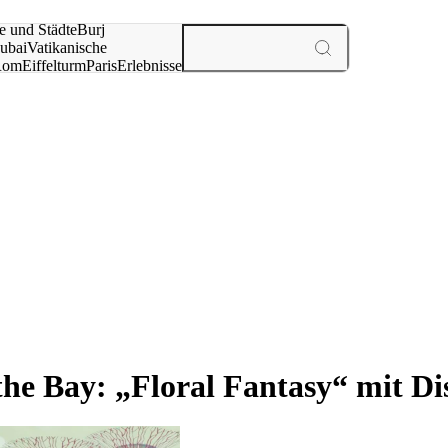
e und Städte
Burj
ubai
Vatikanische
Rom
Eiffelturm
Paris
Erlebnisse
te
 the Bay: „Floral Fantasy“ mit 