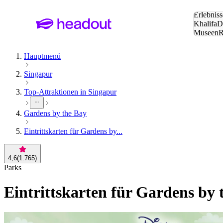
Suche:
Erlebniss
Khalifa
D
Museen
und Städ
Hauptmenü
Singapur
Top-Attraktionen in Singapur
Gardens by the Bay
Eintrittskarten für Gardens by...
4,6
(
1.765
)
Parks
Eintrittskarten für Gardens by