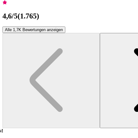
4,6
/5
(
1.765
)
Alle 1,7K Bewertungen anzeigen
M