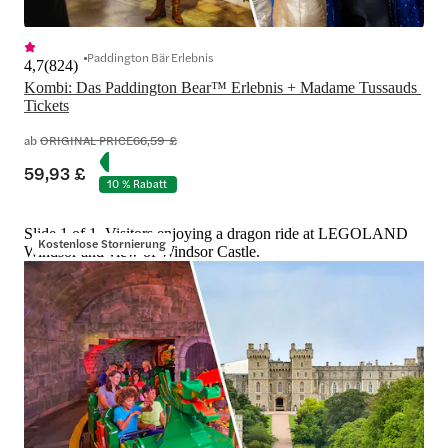
Paddington Bär Erlebnis
4,7
(
824
)
Kombi: Das Paddington Bear™ Erlebnis + Madame Tussauds 
Tickets
ab
ORIGINAL PRICE
66,59 £
59,93 £
10 % Rabatt
Slide 1 of 1, Visitors enjoying a dragon ride at LEGOLAND
Kostenlose Stornierung
Windsor and view of Windsor Castle.