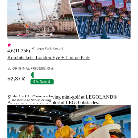
Thorpe Park Resort
4,6
(
11.256
)
Kombitickets: London Eye + Thorpe Park
ab
ORIGINAL PRICE
55,13 £
52,37 £
5 % Rabatt
Slide 1 of 1, Group playing mini-golf at LEGOLAND®
Kostenlose Stornierung
Adventure Golf with colorful LEGO obstacles.