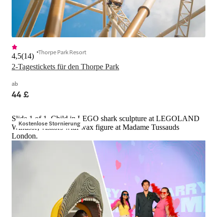
Thorpe Park Resort
4,5
(
14
)
2-Tagestickets für den Thorpe Park
ab
44 £
Slide 1 of 1, Child in LEGO shark sculpture at LEGOLAND
Kostenlose Stornierung
Windsor; visitors with wax figure at Madame Tussauds
London.