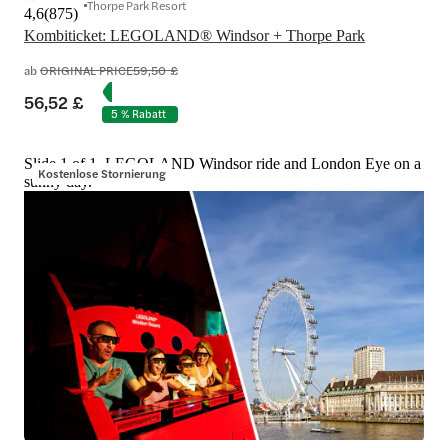
Thorpe Park Resort
4,6
(
875
)
Kombiticket: LEGOLAND® Windsor + Thorpe Park
ab
ORIGINAL PRICE
59,50 £
56,52 £
5 % Rabatt
Slide 1 of 1, LEGOLAND Windsor ride and London Eye on a
Kostenlose Stornierung
sunny day.