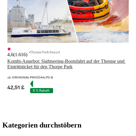
Thorpe Park Resort
4,6
(
1.616
)
Kombi-Angebot: Sightseeing-Bootsfahrt auf der Themse und 
Eintrittsticket für den Thorpe Park
ab
ORIGINAL PRICE
44,75 £
42,51 £
5 % Rabatt
Kategorien durchstöbern