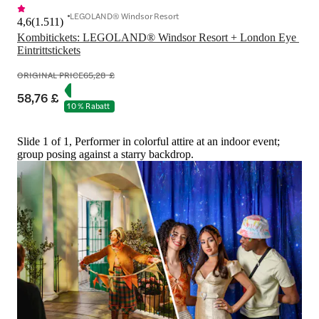
LEGOLAND® Windsor Resort
4,6
(
1.511
)
Kombitickets: LEGOLAND® Windsor Resort + London Eye 
Eintrittstickets
ORIGINAL PRICE
65,28 £
58,76 £
10 % Rabatt
Slide 1 of 1, Performer in colorful attire at an indoor event;
group posing against a starry backdrop.