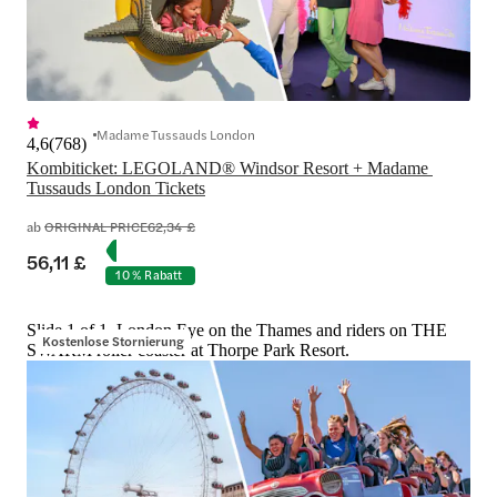
Madame Tussauds London
4,6
(
768
)
Kombiticket: LEGOLAND® Windsor Resort + Madame 
Tussauds London Tickets
ab
ORIGINAL PRICE
62,34 £
56,11 £
10 % Rabatt
Slide 1 of 1, London Eye on the Thames and riders on THE
Kostenlose Stornierung
SWARM roller coaster at Thorpe Park Resort.