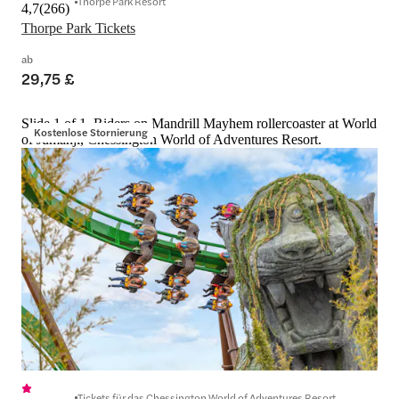
Thorpe Park Resort
4,7
(
266
)
Thorpe Park Tickets
ab
29,75 £
Slide 1 of 1, Riders on Mandrill Mayhem rollercoaster at World
Kostenlose Stornierung
of Jumanji, Chessington World of Adventures Resort.
Tickets für das Chessington World of Adventures Resort