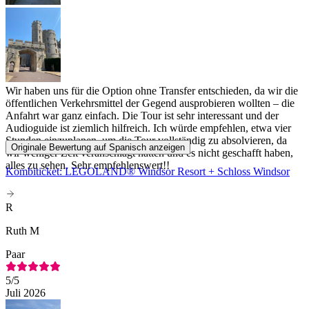
Wir haben uns für die Option ohne Transfer entschieden, da wir die
öffentlichen Verkehrsmittel der Gegend ausprobieren wollten – die
Anfahrt war ganz einfach. Die Tour ist sehr interessant und der
Audioguide ist ziemlich hilfreich. Ich würde empfehlen, etwa vier
Stunden einzuplanen, um die Tour vollständig zu absolvieren, da
Originale Bewertung auf Spanisch anzeigen
wir weniger Zeit veranschlagt hatten und es nicht geschafft haben,
alles zu sehen. Sehr empfehlenswert!!
Kombiticket: LEGOLAND® Windsor Resort + Schloss Windsor
R
Ruth M
Paar
5
/5
Juli 2026