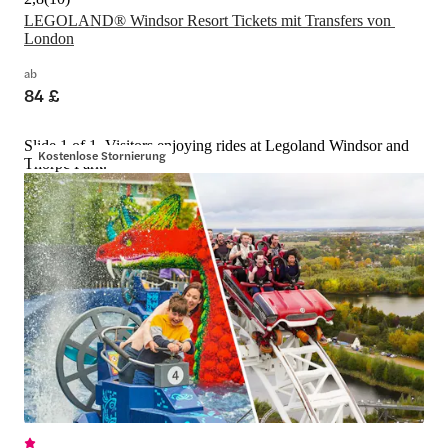
LEGOLAND® Windsor Resort Tickets mit Transfers von 
London
ab
84 £
Slide 1 of 1, Visitors enjoying rides at Legoland Windsor and
Kostenlose Stornierung
Thorpe Park.