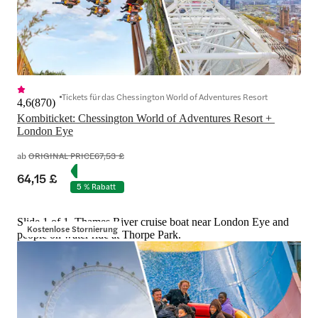
Tickets für das Chessington World of Adventures Resort
4,6
(
870
)
Kombiticket: Chessington World of Adventures Resort + 
London Eye
ab
ORIGINAL PRICE
67,53 £
64,15 £
5 % Rabatt
Slide 1 of 1, Thames River cruise boat near London Eye and
Kostenlose Stornierung
people on water ride at Thorpe Park.