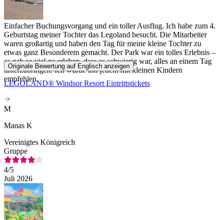
Einfacher Buchungsvorgang und ein toller Ausflug. Ich habe zum 4.
Geburtstag meiner Tochter das Legoland besucht. Die Mitarbeiter
waren großartig und haben den Tag für meine kleine Tochter zu
etwas ganz Besonderem gemacht. Der Park war ein tolles Erlebnis –
es gab so viel zu erleben, dass es schwierig war, alles an einem Tag
Originale Bewertung auf Englisch anzeigen
unterzubringen. Ich würde ihn jedem mit kleinen Kindern
empfehlen.
LEGOLAND® Windsor Resort Eintrittstickets
M
Manas K
Vereinigtes Königreich
Gruppe
4
/5
Juli 2026