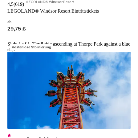
LEGOLAND® Windsor Resort
4,5
(
619
)
LEGOLAND® Windsor Resort Eintrittstickets
ab
29,75 £
Slide 1 of 1, Thrill ride ascending at Thorpe Park against a blue
Kostenlose Stornierung
sky.