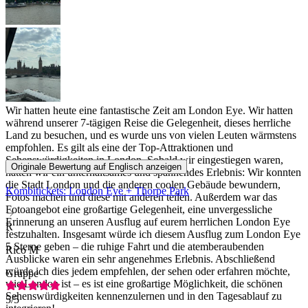
Wir hatten heute eine fantastische Zeit am London Eye. Wir hatten
während unserer 7-tägigen Reise die Gelegenheit, dieses herrliche
Land zu besuchen, und es wurde uns von vielen Leuten wärmstens
empfohlen. Es gilt als eine der Top-Attraktionen und
Sehenswürdigkeiten in London. Sobald wir eingestiegen waren,
Originale Bewertung auf Englisch anzeigen
hatten wir ein unterhaltsames und spannendes Erlebnis: Wir konnten
die Stadt London und die anderen coolen Gebäude bewundern,
Kombitickets: London Eye + Thorpe Park
Fotos machen und diese mit anderen teilen. Außerdem war das
Fotoangebot eine großartige Gelegenheit, eine unvergessliche
Erinnerung an unseren Ausflug auf eurem herrlichen London Eye
R
festzuhalten. Insgesamt würde ich diesem Ausflug zum London Eye
5 Sterne geben – die ruhige Fahrt und die atemberaubenden
Rico M
Ausblicke waren ein sehr angenehmes Erlebnis. Abschließend
würde ich dies jedem empfehlen, der sehen oder erfahren möchte,
Gruppe
wie London ist – es ist eine großartige Möglichkeit, die schönen
Sehenswürdigkeiten kennenzulernen und in den Tagesablauf zu
5
/5