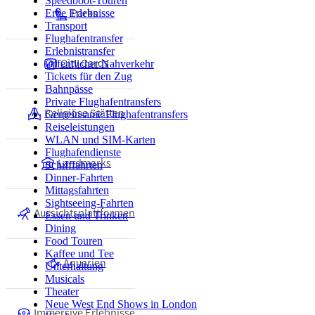
Speedboot-Touren
Parks
Erbe Erlebnisse
Transport
Flughafentransfer
Erlebnistransfer
City Cards
Öffentlicher Nahverkehr
Tickets für den Zug
Bahnpässe
Private Flughafentransfers
Religiöse Stätten
Gemeinsame Flughafentransfers
Reiseleistungen
WLAN und SIM-Karten
Flughafendienste
Landmarks
Schifffahrten
Dinner-Fahrten
Mittagsfahrten
Sightseeing-Fahrten
Aussichtsplattformen
Essen und Trinken
Dining
Food Touren
Kaffee und Tee
Aquarien
Unterhaltung
Musicals
Theater
Neue West End Shows in London
Immersive Erlebnisse