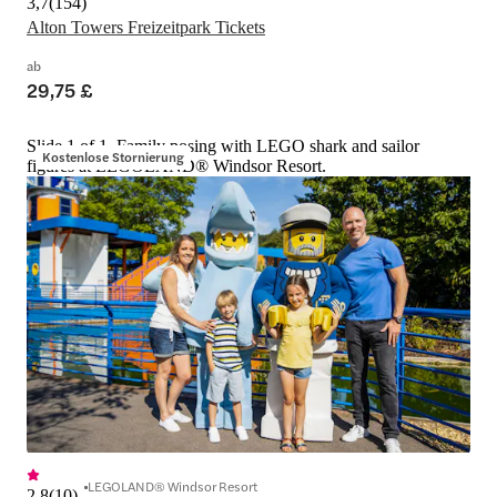
3,7
(
154
)
Alton Towers Freizeitpark Tickets
ab
29,75 £
Slide 1 of 1, Family posing with LEGO shark and sailor
Kostenlose Stornierung
figures at LEGOLAND® Windsor Resort.
LEGOLAND® Windsor Resort
2,8
(
10
)