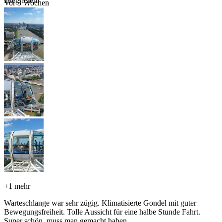
integrieren!
Vor 3 Wochen
+
1 mehr
Warteschlange war sehr zügig. Klimatisierte Gondel mit guter
Bewegungsfreiheit. Tolle Aussicht für eine halbe Stunde Fahrt.
Super schön, muss man gemacht haben.