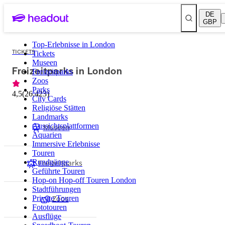
DE
GBP
Top-Erlebnisse in London
TICKETS
Tickets
Museen
Freizeitparks in London
Freizeitparks
Zoos
Parks
4,5
(
26.423
)
City Cards
Religiöse Stätten
Landmarks
Aussichtsplattformen
Museen
Aquarien
Immersive Erlebnisse
Touren
Freizeitparks
Rundgänge
Geführte Touren
Hop-on Hop-off Touren London
Stadtführungen
Zoos
Private Touren
Fototouren
Ausflüge