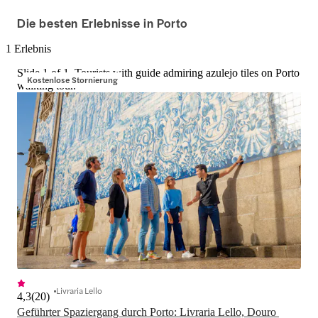
Die besten Erlebnisse in Porto
1 Erlebnis
Slide 1 of 1, Tourists with guide admiring azulejo tiles on Porto
Kostenlose Stornierung
walking tour.
Livraria Lello
4,3
(
20
)
Geführter Spaziergang durch Porto: Livraria Lello, Douro 