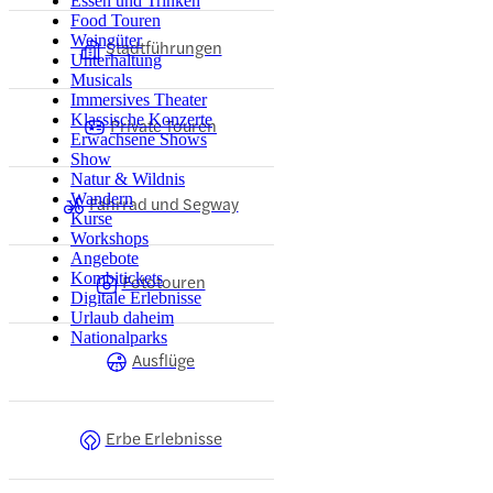
Essen und Trinken
Food Touren
Weingüter
Stadtführungen
Unterhaltung
Musicals
Immersives Theater
Klassische Konzerte
Private Touren
Erwachsene Shows
Show
Natur & Wildnis
Wandern
Fahrrad und Segway
Kurse
Workshops
Angebote
Kombitickets
Fototouren
Digitale Erlebnisse
Urlaub daheim
Nationalparks
Ausflüge
Erbe Erlebnisse