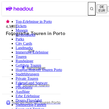
DE
EUR
Top-Erlebnisse in Porto
Tickets
4,3
(
20
)
Museen
Fotografie Touren in Porto
Freizeitparks
Parks
City Cards
Landmarks
Alle
Immersive Erlebnisse
Touren
Rundgänge
Geführte Touren
Rundgänge
Hop-on Hop-off Touren Porto
Stadtführungen
Private Touren
Fahrrad und Segway
Geführte Touren
Fototouren
Ausflüge
Erbe Erlebnisse
Douro-Flussfahrt
Hop-on Hop-off Touren Porto
Sightseeing-Fahrten