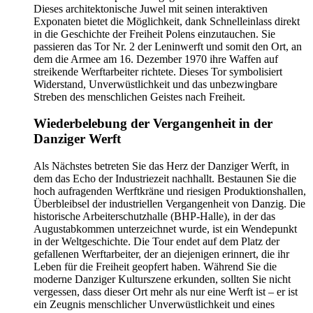
Dieses architektonische Juwel mit seinen interaktiven
Exponaten bietet die Möglichkeit, dank Schnelleinlass direkt
in die Geschichte der Freiheit Polens einzutauchen. Sie
passieren das Tor Nr. 2 der Leninwerft und somit den Ort, an
dem die Armee am 16. Dezember 1970 ihre Waffen auf
streikende Werftarbeiter richtete. Dieses Tor symbolisiert
Widerstand, Unverwüstlichkeit und das unbezwingbare
Streben des menschlichen Geistes nach Freiheit.
Wiederbelebung der Vergangenheit in der
Danziger Werft
Als Nächstes betreten Sie das Herz der Danziger Werft, in
dem das Echo der Industriezeit nachhallt. Bestaunen Sie die
hoch aufragenden Werftkräne und riesigen Produktionshallen,
Überbleibsel der industriellen Vergangenheit von Danzig. Die
historische Arbeiterschutzhalle (BHP-Halle), in der das
Augustabkommen unterzeichnet wurde, ist ein Wendepunkt
in der Weltgeschichte. Die Tour endet auf dem Platz der
gefallenen Werftarbeiter, der an diejenigen erinnert, die ihr
Leben für die Freiheit geopfert haben. Während Sie die
moderne Danziger Kulturszene erkunden, sollten Sie nicht
vergessen, dass dieser Ort mehr als nur eine Werft ist – er ist
ein Zeugnis menschlicher Unverwüstlichkeit und eines