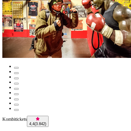
Kombitickets
4,4
(
3.842
)