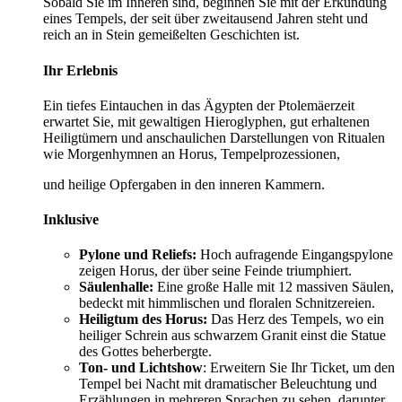
Sobald Sie im Inneren sind, beginnen Sie mit der Erkundung
eines Tempels, der seit über zweitausend Jahren steht und
reich an in Stein gemeißelten Geschichten ist.
Ihr Erlebnis
Ein tiefes Eintauchen in das Ägypten der Ptolemäerzeit
erwartet Sie, mit gewaltigen Hieroglyphen, gut erhaltenen
Heiligtümern und anschaulichen Darstellungen von Ritualen
wie Morgenhymnen an Horus, Tempelprozessionen,
und heilige Opfergaben in den inneren Kammern.
Inklusive
Pylone und Reliefs:
Hoch aufragende Eingangspylone
zeigen Horus, der über seine Feinde triumphiert.
Säulenhalle:
Eine große Halle mit 12 massiven Säulen,
bedeckt mit himmlischen und floralen Schnitzereien.
Heiligtum des Horus:
Das Herz des Tempels, wo ein
heiliger Schrein aus schwarzem Granit einst die Statue
des Gottes beherbergte.
Ton- und Lichtshow
: Erweitern Sie Ihr Ticket, um den
Tempel bei Nacht mit dramatischer Beleuchtung und
Erzählungen in mehreren Sprachen zu sehen, darunter