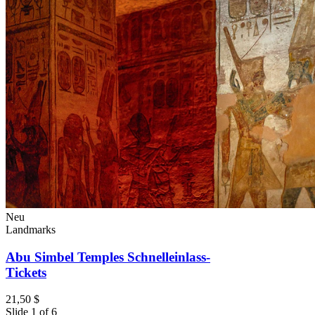
Neu
Landmarks
Abu Simbel Temples Schnelleinlass-
Tickets
21,50 $
Slide 1 of 6