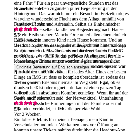
eine Fahrt.“ Für ein paar unvergessliche Stunden trat das
Erwachsenenleben zugunsten purer Begeisterung in den
Habeeb A
Hintergrund. Das war nicht nur ein Besuch im Freizeitpark; es
Paar
war eine wunderschöne Flucht aus dem Alltag, umhüllt von
Bestätigte Buchung
Fantasie, Lachen und Adrenalin. Selbst als Einheimischer
ging ich mit derselben kindlichen Begeisterung nach Hause
wie ein Erstbesucher. Manche Orte unterhalten einen einfach.
5
/5
IMG lässt dein inneres Kind nach Hause kommen. Und an
Letzte Woche
Headout … danke, dass ihr der stille Architekt hinter solchen
Wenn ihr Spaß, Spannung und unvergessliche Unterhaltung
Erlebnissen seid. Manche Unternehmen verkaufen einfach
liebt, kann ich euch wärmstens empfehlen, Tickets für IMG
nur Tickets, aber ihr öffnet die Tür zu Momenten, die zu
zu buchen. 🎢✨ IMG ist das perfekte Ausflugsziel für alle –
lebenslangen Erinnerungen werden. Jedes unvergessliche
Kinder, Jugendliche und Erwachsene gleichermaßen. Es
Abenteuer verdient einen stillen Helden, und bei diesem war
bietet eine unglaubliche Vielfalt an Fahrgeschäften,
Originale Bewertung auf Englisch anzeigen
Headout dieser Held.
Attraktionen und Aktivitäten für jedes Alter. Eines der besten
A
Dinge an IMG ist, dass es komplett überdacht ist, sodass das
Wetter deinem Erlebnis niemals im Weg steht. Egal, ob es
Asfandyar F
draußen heiß ist oder regnet – du kannst einen ganzen Tag
Gruppe
voller Spaß in absolutem Komfort genießen. Wenn ihr auf der
Bestätigte Buchung
Suche nach einem Ort seid, der Nervenkitzel, Unterhaltung
und unvergessliche Erinnerungen mit der Familie oder mit
Freunden verbindet, ist IMG die perfekte Wahl.
5
/5
Vor 2 Wochen
Ein tolles Erlebnis für meinen Teenager, mein Kind im
Vorschulalter und mich. Wir kamen kurz vor Öffnung an,
konnten unsere Tickets nahtlos direkt über die Headout-App