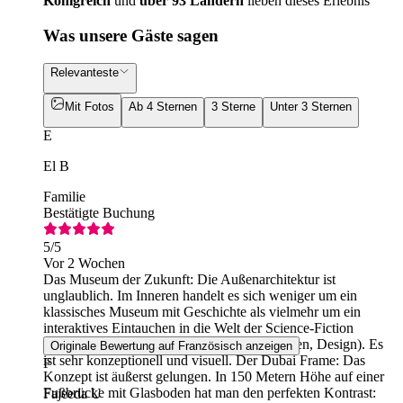
Königreich
und
über 93 Ländern
lieben dieses Erlebnis
Was unsere Gäste sagen
Relevanteste
Mit Fotos
Ab 4 Sternen
3 Sterne
Unter 3 Sternen
E
El B
Familie
Bestätigte Buchung
5
/5
Vor 2 Wochen
Das Museum der Zukunft: Die Außenarchitektur ist
unglaublich. Im Inneren handelt es sich weniger um ein
klassisches Museum mit Geschichte als vielmehr um ein
interaktives Eintauchen in die Welt der Science-Fiction
(Kulissen einer Raumstation, Zukunftsvisionen, Design). Es
Originale Bewertung auf Französisch anzeigen
ist sehr konzeptionell und visuell. Der Dubai Frame: Das
F
Konzept ist äußerst gelungen. In 150 Metern Höhe auf einer
Fußbrücke mit Glasboden hat man den perfekten Kontrast:
Fajeeda U