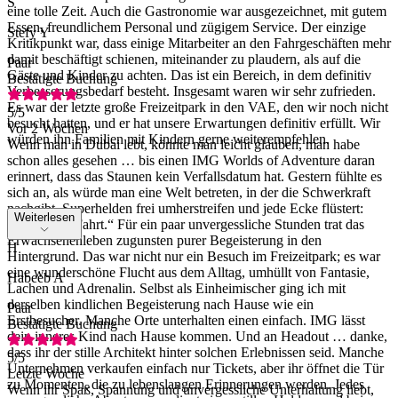
S
eine tolle Zeit. Auch die Gastronomie war ausgezeichnet, mit gutem
Essen, freundlichem Personal und zügigem Service. Der einzige
Stefy Y
Kritikpunkt war, dass einige Mitarbeiter an den Fahrgeschäften mehr
damit beschäftigt schienen, miteinander zu plaudern, als auf die
Paar
Gäste und Kinder zu achten. Das ist ein Bereich, in dem definitiv
Bestätigte Buchung
Verbesserungsbedarf besteht. Insgesamt waren wir sehr zufrieden.
Es war der letzte große Freizeitpark in den VAE, den wir noch nicht
5
/5
besucht hatten, und er hat unsere Erwartungen definitiv erfüllt. Wir
Vor 2 Wochen
würden ihn Familien mit Kindern gerne weiterempfehlen.
Wenn man in Dubai lebt, könnte man leicht glauben, man habe
schon alles gesehen … bis einen IMG Worlds of Adventure daran
erinnert, dass das Staunen kein Verfallsdatum hat. Gestern fühlte es
sich an, als würde man eine Welt betreten, in der die Schwerkraft
nachgibt, Superhelden frei umherstreifen und jede Ecke flüstert:
Weiterlesen
„Noch eine Fahrt.“ Für ein paar unvergessliche Stunden trat das
Erwachsenenleben zugunsten purer Begeisterung in den
H
Hintergrund. Das war nicht nur ein Besuch im Freizeitpark; es war
eine wunderschöne Flucht aus dem Alltag, umhüllt von Fantasie,
Habeeb A
Lachen und Adrenalin. Selbst als Einheimischer ging ich mit
derselben kindlichen Begeisterung nach Hause wie ein
Paar
Erstbesucher. Manche Orte unterhalten einen einfach. IMG lässt
Bestätigte Buchung
dein inneres Kind nach Hause kommen. Und an Headout … danke,
dass ihr der stille Architekt hinter solchen Erlebnissen seid. Manche
5
/5
Unternehmen verkaufen einfach nur Tickets, aber ihr öffnet die Tür
Letzte Woche
zu Momenten, die zu lebenslangen Erinnerungen werden. Jedes
Wenn ihr Spaß, Spannung und unvergessliche Unterhaltung liebt,