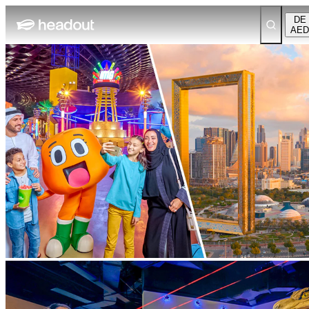
DE
AED