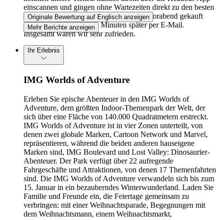
einscannen und gingen ohne Wartezeiten direkt zu den besten
Attraktionen. Die Tickets hatten wir am Vorabend gekauft
Originale Bewertung auf Englisch anzeigen
und erhielten sie wenige Minuten später per E-Mail.
Mehr Berichte anzeigen
Insgesamt waren wir sehr zufrieden.
Ihr Erlebnis
IMG Worlds of Adventure
Erleben Sie epische Abenteuer in den IMG Worlds of
Adventure, dem größten Indoor-Themenpark der Welt, der
sich über eine Fläche von 140.000 Quadratmetern erstreckt.
IMG Worlds of Adventure ist in vier Zonen unterteilt, von
denen zwei globale Marken, Cartoon Network und Marvel,
repräsentieren, während die beiden anderen hauseigene
Marken sind, IMG Boulevard und Lost Valley: Dinosaurier-
Abenteuer. Der Park verfügt über 22 aufregende
Fahrgeschäfte und Attraktionen, von denen 17 Themenfahrten
sind. Die IMG Worlds of Adventure verwandeln sich bis zum
15. Januar in ein bezauberndes Winterwunderland. Laden Sie
Familie und Freunde ein, die Feiertage gemeinsam zu
verbringen: mit einer Weihnachtsparade, Begegnungen mit
dem Weihnachtsmann, einem Weihnachtsmarkt,