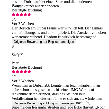
das alte Dubai auf der einen Seite und die modernen
Gruppe
Wolkenkratzer auf der anderen.
Bestätigte Buchung
5
/5
Vor 3 Wochen
Der Besuch am Dubai Frame war wirklich toll. Der Einlass
verlief reibungslos und unkompliziert. Die Aussicht von oben
war atemberaubend. Headout ist wirklich hervorragend.
Originale Bewertung auf Englisch anzeigen
S
Stefy Y
Paar
Bestätigte Buchung
5
/5
Vor 2 Wochen
Wenn man in Dubai lebt, könnte man leicht glauben, man
habe schon alles gesehen … bis einen IMG Worlds of
Adventure daran erinnert, dass das Staunen kein
Verfallsdatum hat. Gestern fühlte es sich an, als würde man
eine Welt betreten, in der die Schwerkraft nachgibt,
Originale Bewertung auf Englisch anzeigen
Superhelden frei umherstreifen und jede Ecke flüstert: „Noch
H