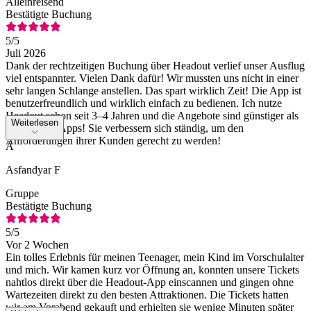
Alleinreisend
Bestätigte Buchung
5
/5
Juli 2026
Dank der rechtzeitigen Buchung über Headout verlief unser Ausflug
viel entspannter. Vielen Dank dafür! Wir mussten uns nicht in einer
sehr langen Schlange anstellen. Das spart wirklich Zeit! Die App ist
benutzerfreundlich und wirklich einfach zu bedienen. Ich nutze
Headout schon seit 3–4 Jahren und die Angebote sind günstiger als
Weiterlesen
bei anderen Apps! Sie verbessern sich ständig, um den
Anforderungen ihrer Kunden gerecht zu werden!
A
Asfandyar F
Gruppe
Bestätigte Buchung
5
/5
Vor 2 Wochen
Ein tolles Erlebnis für meinen Teenager, mein Kind im Vorschulalter
und mich. Wir kamen kurz vor Öffnung an, konnten unsere Tickets
nahtlos direkt über die Headout-App einscannen und gingen ohne
Wartezeiten direkt zu den besten Attraktionen. Die Tickets hatten
wir am Vorabend gekauft und erhielten sie wenige Minuten später