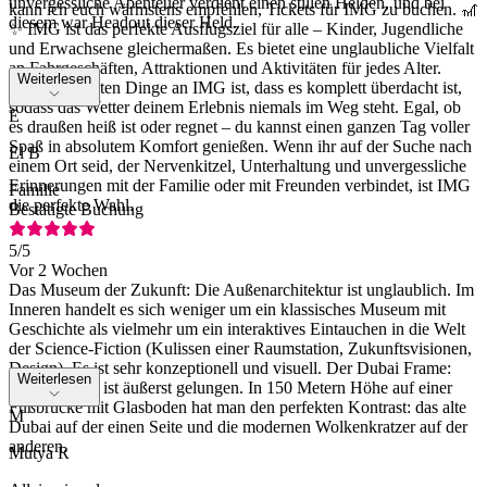
unvergessliche Abenteuer verdient einen stillen Helden, und bei
kann ich euch wärmstens empfehlen, Tickets für IMG zu buchen. 🎢
diesem war Headout dieser Held.
✨ IMG ist das perfekte Ausflugsziel für alle – Kinder, Jugendliche
und Erwachsene gleichermaßen. Es bietet eine unglaubliche Vielfalt
an Fahrgeschäften, Attraktionen und Aktivitäten für jedes Alter.
Weiterlesen
Eines der besten Dinge an IMG ist, dass es komplett überdacht ist,
sodass das Wetter deinem Erlebnis niemals im Weg steht. Egal, ob
E
es draußen heiß ist oder regnet – du kannst einen ganzen Tag voller
Spaß in absolutem Komfort genießen. Wenn ihr auf der Suche nach
El B
einem Ort seid, der Nervenkitzel, Unterhaltung und unvergessliche
Erinnerungen mit der Familie oder mit Freunden verbindet, ist IMG
Familie
die perfekte Wahl.
Bestätigte Buchung
5
/5
Vor 2 Wochen
Das Museum der Zukunft: Die Außenarchitektur ist unglaublich. Im
Inneren handelt es sich weniger um ein klassisches Museum mit
Geschichte als vielmehr um ein interaktives Eintauchen in die Welt
der Science-Fiction (Kulissen einer Raumstation, Zukunftsvisionen,
Design). Es ist sehr konzeptionell und visuell. Der Dubai Frame:
Weiterlesen
Das Konzept ist äußerst gelungen. In 150 Metern Höhe auf einer
Fußbrücke mit Glasboden hat man den perfekten Kontrast: das alte
M
Dubai auf der einen Seite und die modernen Wolkenkratzer auf der
anderen.
Mutya R