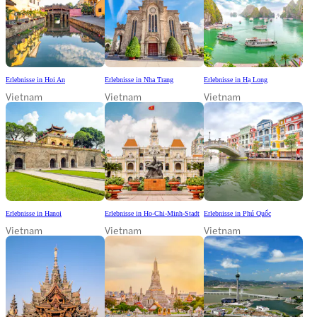
Erlebnisse in Hoi An
Erlebnisse in Nha Trang
Erlebnisse in Hạ Long
Vietnam
Vietnam
Vietnam
Erlebnisse in Hanoi
Erlebnisse in Ho-Chi-Minh-Stadt
Erlebnisse in Phú Quốc
Vietnam
Vietnam
Vietnam