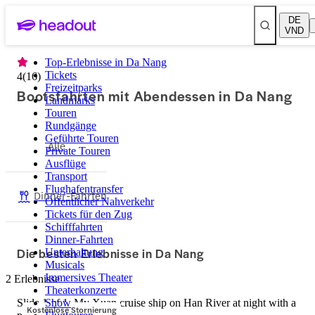
DE
VND
Top-Erlebnisse in Da Nang
Tickets
4
(
16
)
Freizeitparks
Bootsfahrten mit Abendessen in Da Nang
Landmarks
Touren
Rundgänge
Geführte Touren
Alle
Private Touren
Ausflüge
Transport
Flughafentransfer
Dinner-Fahrten
Öffentlicher Nahverkehr
Tickets für den Zug
Schifffahrten
Dinner-Fahrten
Die besten Erlebnisse in Da Nang
Unterhaltung
Musicals
Immersives Theater
2 Erlebnisse
Theaterkonzerte
Slide 1 of 1, My Xuan cruise ship on Han River at night with a
Show
Kostenlose Stornierung