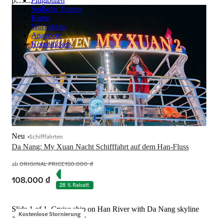
person on deck.
Flugtouren
Seilbahn Touren
Kurse
Workshops
Angebote
Kombitickets
Neu
Schifffahrten
Da Nang: My Xuan Nacht Schifffahrt auf dem Han-Fluss
ab
ORIGINAL PRICE
150.000 ₫
108.000 ₫
28 % Rabatt
Slide 1 of 1, Cruise ship on Han River with Da Nang skyline
Kostenlose Stornierung
and festival sign in view.