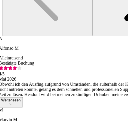
A
Alfonso M
Alleinreisend
Bestätigte Buchung
4
/5
Mai 2026
Obwohl ich den Ausflug aufgrund von Umständen, die außerhalb der K
nicht antreten konnte, gelang es dem schnellen und professionellen Su
Zeit zu lösen. Headout wird bei meinen zukünftigen Urlauben meine ers
Weiterlesen
M
Marvin M