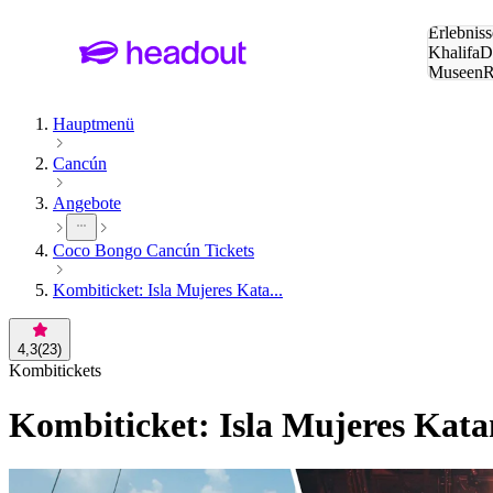
Suche:
Erlebniss
Khalifa
D
Museen
und Städ
Hauptmenü
Cancún
Angebote
Coco Bongo Cancún Tickets
Kombiticket: Isla Mujeres Kata...
4,3
(
23
)
Kombitickets
Kombiticket: Isla Mujeres Kat