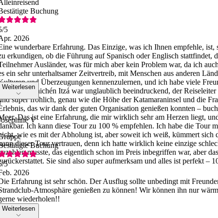
Alleinreisend
Bestätigte Buchung
5
/5
Apr. 2026
Eine wunderbare Erfahrung. Das Einzige, was ich Ihnen empfehle, ist, s
zu erkundigen, ob die Führung auf Spanisch oder Englisch stattfindet, 
Teilnehmer Ausländer, was für mich aber kein Problem war, da ich auc
es ein sehr unterhaltsamer Zeitvertreib, mit Menschen aus anderen Län
Kulturen und Überzeugungen kennenzulernen, und ich habe viele Freun
Weiterlesen
Besuch in Chichén Itzá war unglaublich beeindruckend, der Reiseleiter 
und super fröhlich, genau wie die Höhe der Katamaraninsel und die Fra
J
Erlebnis, das wir dank der guten Organisation genießen konnten – buch
Meer. Das ist eine Erfahrung, die mir wirklich sehr am Herzen liegt, un
Joséphine V
dankbar. Ich kann diese Tour zu 100 % empfehlen. Ich habe die Tour m
nicht, wie es mit der Abholung ist, aber soweit ich weiß, kümmert sic
Gruppe
kann dieser Tour vertrauen, denn ich hatte wirklich keine einzige schle
Bestätigte Buchung
bezahlen musste, das eigentlich schon im Preis inbegriffen war, aber d
zurückerstattet. Sie sind also super aufmerksam und alles ist perfekt – 
5
/5
Feb. 2026
Die Erfahrung ist sehr schön. Der Ausflug sollte unbedingt mit Freun
Strandclub-Atmosphäre genießen zu können! Wir können ihn nur wärm
gerne wiederholen!!
Weiterlesen