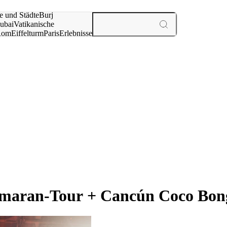
e und Städte
Burj
ubai
Vatikanische
Rom
Eiffelturm
Paris
Erlebnisse
te
amaran-Tour + Cancún Coco Bong