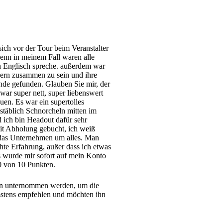
ich vor der Tour beim Veranstalter
denn in meinem Fall waren alle
h Englisch spreche. außerdem war
dern zusammen zu sein und ihre
de gefunden. Glauben Sie mir, der
war super nett, super liebenswert
uen. Es war ein supertolles
stäblich Schnorcheln mitten im
d ich bin Headout dafür sehr
it Abholung gebucht, ich weiß
h das Unternehmen um alles. Man
chte Erfahrung, außer dass ich etwas
as wurde mir sofort auf mein Konto
10 von 10 Punkten.
den unternommen werden, um die
stens empfehlen und möchten ihn