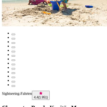
Sightseeing-Fahrten
4,4
(
1.951
)