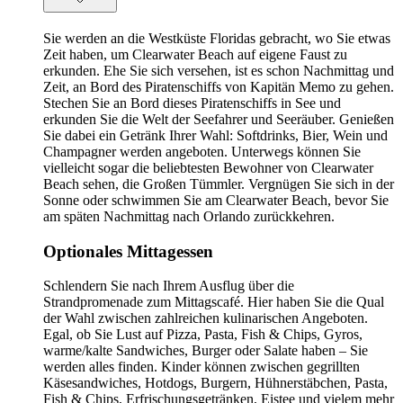
Sie werden an die Westküste Floridas gebracht, wo Sie etwas
Zeit haben, um Clearwater Beach auf eigene Faust zu
erkunden. Ehe Sie sich versehen, ist es schon Nachmittag und
Zeit, an Bord des Piratenschiffs von Kapitän Memo zu gehen.
Stechen Sie an Bord dieses Piratenschiffs in See und
erkunden Sie die Welt der Seefahrer und Seeräuber. Genießen
Sie dabei ein Getränk Ihrer Wahl: Softdrinks, Bier, Wein und
Champagner werden angeboten. Unterwegs können Sie
vielleicht sogar die beliebtesten Bewohner von Clearwater
Beach sehen, die Großen Tümmler. Vergnügen Sie sich in der
Sonne oder schwimmen Sie am Clearwater Beach, bevor Sie
am späten Nachmittag nach Orlando zurückkehren.
Optionales Mittagessen
Schlendern Sie nach Ihrem Ausflug über die
Strandpromenade zum Mittagscafé. Hier haben Sie die Qual
der Wahl zwischen zahlreichen kulinarischen Angeboten.
Egal, ob Sie Lust auf Pizza, Pasta, Fish & Chips, Gyros,
warme/kalte Sandwiches, Burger oder Salate haben – Sie
werden alles finden. Kinder können zwischen gegrillten
Käsesandwiches, Hotdogs, Burgern, Hühnerstäbchen, Pasta,
Fish & Chips, Erfrischungsgetränken, Eistee und vielem mehr