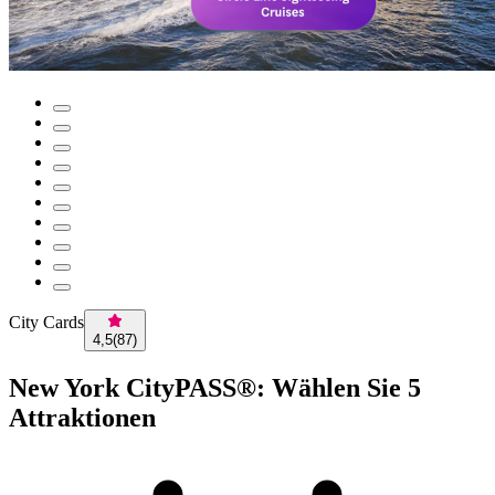
City Cards
4,5
(
87
)
New York CityPASS®: Wählen Sie 5
Attraktionen