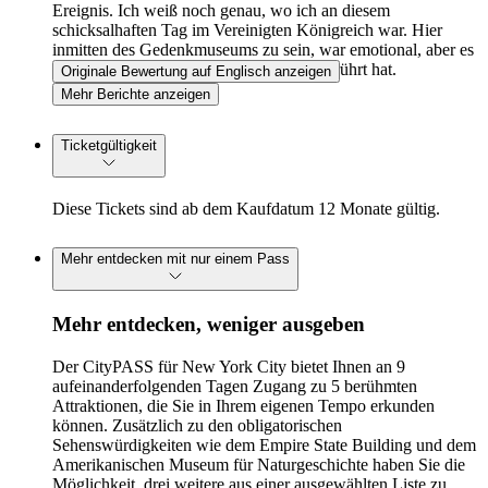
Ereignis. Ich weiß noch genau, wo ich an diesem
schicksalhaften Tag im Vereinigten Königreich war. Hier
inmitten des Gedenkmuseums zu sein, war emotional, aber es
war eine Erfahrung, die mich wirklich berührt hat.
Originale Bewertung auf Englisch anzeigen
Mehr Berichte anzeigen
Ticketgültigkeit
Diese Tickets sind ab dem Kaufdatum 12 Monate gültig.
Mehr entdecken mit nur einem Pass
Mehr entdecken, weniger ausgeben
Der CityPASS für New York City bietet Ihnen an 9
aufeinanderfolgenden Tagen Zugang zu 5 berühmten
Attraktionen, die Sie in Ihrem eigenen Tempo erkunden
können. Zusätzlich zu den obligatorischen
Sehenswürdigkeiten wie dem Empire State Building und dem
Amerikanischen Museum für Naturgeschichte haben Sie die
Möglichkeit, drei weitere aus einer ausgewählten Liste zu