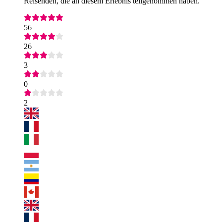
Reisenden, die an diesem Erlebnis teilgenommen haben.
56
26
3
0
2