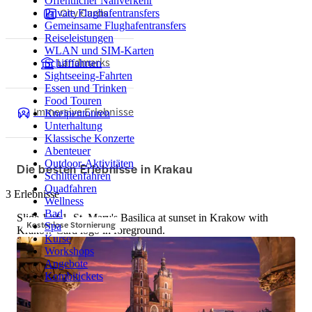
Öffentlicher Nahverkehr
City Cards
Private Flughafentransfers
Gemeinsame Flughafentransfers
Reiseleistungen
WLAN und SIM-Karten
Landmarks
Schifffahrten
Sightseeing-Fahrten
Essen und Trinken
Food Touren
Immersive Erlebnisse
Kneipentouren
Unterhaltung
Klassische Konzerte
Abenteuer
Outdoor-Aktivitäten
Die besten Erlebnisse in Krakau
Schlittenfahren
Quadfahren
3 Erlebnisse
Wellness
Bad
Slide 1 of 1, St. Mary's Basilica at sunset in Krakow with
Kostenlose Stornierung
Spa
Krakow Card logo in foreground.
Kurse
Workshops
Angebote
Kombitickets