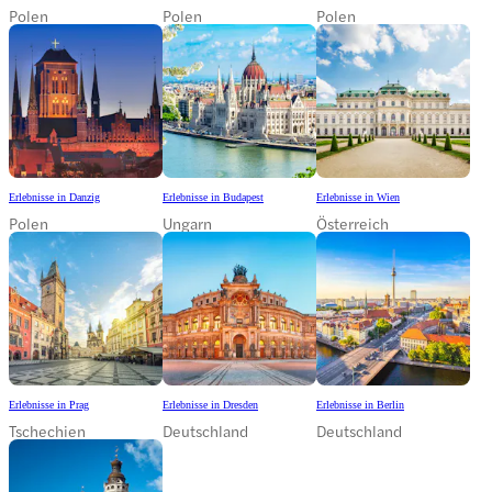
Polen
Polen
Polen
Erlebnisse in Danzig
Erlebnisse in Budapest
Erlebnisse in Wien
Polen
Ungarn
Österreich
Erlebnisse in Prag
Erlebnisse in Dresden
Erlebnisse in Berlin
Tschechien
Deutschland
Deutschland