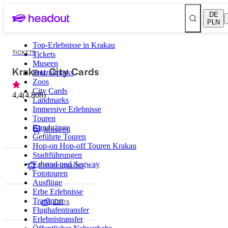
DE
PLN
Top-Erlebnisse in Krakau
TICKETS
Tickets
Museen
Krakau City Cards
Freizeitparks
Zoos
City Cards
4,4
(
4.808
)
Landmarks
Immersive Erlebnisse
Touren
Rundgänge
Museen
Geführte Touren
Hop-on Hop-off Touren Krakau
Stadtführungen
Freizeitparks
Fahrrad und Segway
Fototouren
Ausflüge
Erbe Erlebnisse
Zoos
Transport
Flughafentransfer
Erlebnistransfer