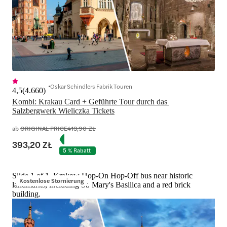
Oskar Schindlers Fabrik Touren
4,5
(
4.660
)
Kombi: Krakau Card + Geführte Tour durch das 
Salzbergwerk Wieliczka Tickets
ab
ORIGINAL PRICE
413,90 ZŁ
393,20 ZŁ
5 % Rabatt
Slide 1 of 1, Krakow Hop-On Hop-Off bus near historic
Kostenlose Stornierung
landmarks, including St. Mary's Basilica and a red brick
building.