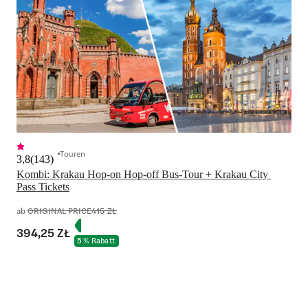
Touren
3,8
(
143
)
Kombi: Krakau Hop-on Hop-off Bus-Tour + Krakau City 
Pass Tickets
ab
ORIGINAL PRICE
415 ZŁ
394,25 ZŁ
5 % Rabatt